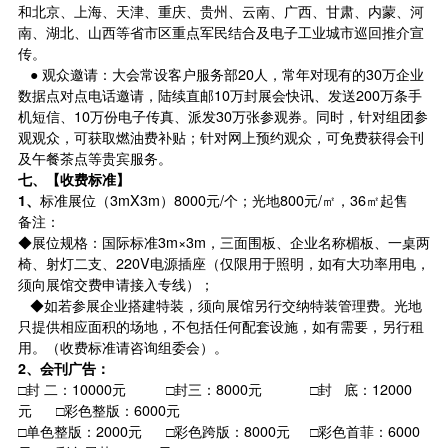
和北京、上海、天津、重庆、贵州、云南、广西、甘肃、内蒙、河
南、湖北、山西等省市区重点军民结合及电子工业城市巡回推介宣
传。
● 观众邀请：大会常设客户服务部20人，常年对现有的30万企业
数据点对点电话邀请，陆续直邮10万封展会快讯、发送200万条手
机短信、10万份电子传真、派发30万张参观券。同时，针对组团参
观观众，可获取燃油费补贴；针对网上预约观众，可免费获得会刊
及午餐茶点等贵宾服务。
七、【收费标准】
1
、
标准展位（3mX3m）8000元/个；光地800元/㎡，36㎡起售
备注：
◆展位规格：国际标准3m×3m，三面围板、企业名称楣板、一桌两
椅、射灯二支、220V电源插座（仅限用于照明，如有大功率用电，
须向展馆交费申请接入专线）；
◆如若参展企业搭建特装，须向展馆另行交纳特装管理费。光地
只提供相应面积的场地，不包括任何配套设施，如有需要，另行租
用。（收费标准请咨询组委会）。
2
、会刊广告：
□封 二：10000元 □封三：8000元 □封 底：12000
元 □彩色整版：6000元
□单色整版：2000元 □彩色跨版：8000元 □彩色首菲：6000