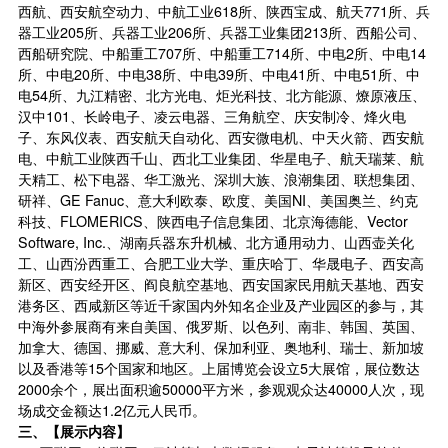
西航、西安航空动力、中航工业618所、陕西宝成、航天771所、兵
器工业205所、兵器工业206所、兵器工业集团213所、西船公司、
西船研究院、中船重工707所、中船重工714所、中电2所、中电14
所、中电20所、中电38所、中电39所、中电41所、中电51所、中
电54所、九江精密、北方光电、炬光科技、北方能源、燎原液压、
汉中101、长岭电子、凌云电器、三角航空、庆安制冷、烽火电
子、东风仪表、西安航天自动化、西安微电机、中天火箭、西安航
电、中航工业陕西千山、西北工业集团、华星电子、航天瑞莱、航
天精工、松下电器、华工激光、深圳大族、浪潮集团、联想集团、
研祥、GE Fanuc、意大利欧泰、欧度、美国NI、美国奥兰、约克
科技、FLOMERICS、陕西电子信息集团、北京海德能、Vector
Software, Inc.、湖南兵器东升机械、北方通用动力、山西壶关化
工、山西汾西重工、合肥工业大学、重庆哈丁、华晟电子、西安高
新区、西安经开区、阎良航空基地、西安国家民用航天基地、西安
港务区、西咸新区等近千家国内外知名企业及产业园区的参与，其
中海外参展商有来自美国、俄罗斯、以色列、南非、韩国、英国、
加拿大、德国、挪威、意大利、保加利亚、奥地利、瑞士、新加坡
以及香港等15个国家和地区。上届博览会设立5大展馆，展位数达
2000余个，展出面积逾50000平方米，参观观众达40000人次，现
场成交金额达1.2亿元人民币。
三、【展示内容】