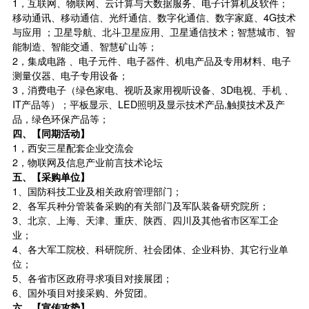
1，互联网、物联网、云计算与大数据服务、电子计算机及软件；
移动通讯、移动通信、光纤通信、数字化通信、数字家庭、4G技术
与应用 ；卫星导航、北斗卫星应用、卫星通信技术；智慧城市、智
能制造、智能交通、智慧矿山等；
2，集成电路 、电子元件、电子器件、机电产品及专用材料、电子
测量仪器、电子专用设备；
3，消费电子（绿色家电、视听及家用视听设备、3D电视、手机 、
IT产品等）；平板显示、LED照明及显示技术产品,触摸技术及产
品，绿色环保产品等；
四、【
同期活动
】
1，西安三星配套企业交流会
2，物联网及信息产业前言技术论坛
五、【采购单位】
1、国防科技工业及相关政府管理部门；
2、各军兵种分管装备采购的有关部门及军队装备研究院所；
3、北京、上海、天津、重庆、陕西、四川及其他省市区军工企
业；
4、各大军工院校、科研院所、社会团体、企业科协、其它行业单
位；
5、各省市区政府寻求项目对接展团；
6、国外项目对接采购、外贸团。
六、【宣传攻势】