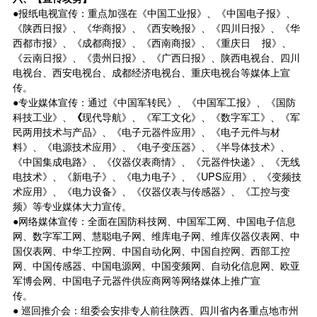
●报纸电视宣传：重点加强在《中国工业报》、《中国电子报》、
《陕西日报》、《华商报》、《西安晚报》、《四川日报》、《华
西都市报》、《成都商报》、《西南商报》、《重庆日 报》、
《云南日报》、《贵州日报》、《广西日报》、陕西电视台、四川
电视台、西安电视台、成都经济电视台、重庆电视台等媒体上宣
传。
●专业媒体宣传：通过《中国军转民》、《中国军工报》、《国防
科技工业》、
《
现代导航》、《军工文化》、《数字军工》、《军
民两用技术与产品》、《电子元器件应用》、《电子元件与材
料》、《电源技术应用》、《电子变压器》、《半导体技术》、
《中国集成电路》、《仪器仪表商情》、《元器件快递》、《无线
电技术》、《新电子》、《电力电子》、《UPS应用》、《变频技
术应用》、《电力设备》、《仪器仪表与传感器》、《工控与变
频》等专业媒体大力宣传。
●网络媒体宣传：全面在国防科技网、中国军工网、中国电子信息
网、数字军工网、慧聪电子网、维库电子网、维库仪器仪表网、中
国仪表网、中华工控网、中国自动化网、中国自控网、西部工控
网、中国传感器、中国电源网、中国变频网、自动化信息网、欧亚
军博会网、中国电子元器件供应商网等网络媒体上推广宣
传。
● 巡回推介会：组委会安排专人前往陕西、四川省内各重点地市州