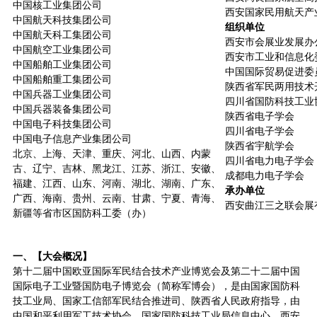
中国核工业集团公司
西安国家民用航天产
中国航天科技集团公司
组织单位
中国航天科工集团公司
西安市会展业发展办
中国航空工业集团公司
西安市工业和信息化
中国船舶工业集团公司
中国国际贸易促进委
中国船舶重工集团公司
陕西省军民两用技术
中国兵器工业集团公司
四川省国防科技工业
中国兵器装备集团公司
陕西省电子学会
中国电子科技集团公司
四川省电子学会
中国电子信息产业集团公司
陕西省宇航学会
北京、上海、天津、重庆、河北、山西、内蒙
四川省电力电子学会
古、辽宁、吉林、黑龙江、江苏、浙江、安徽、
成都电力电子学会
福建、江西、山东、河南、湖北、湖南、广东、
承办单位
广西、海南、贵州、云南、甘肃、宁夏、青海、
西安曲江三之联会展
新疆等省市区国防科工委（办）
一、【大会概况】
第十二届中国欧亚国际军民结合技术产业博览会及第二十二届中国
国际电子工业暨国防电子博览会（简称军博会），是由国家国防科
技工业局、国家工信部军民结合推进司、陕西省人民政府指导，由
中国和平利用军工技术协会、国家国防科技工业局信息中心、西安