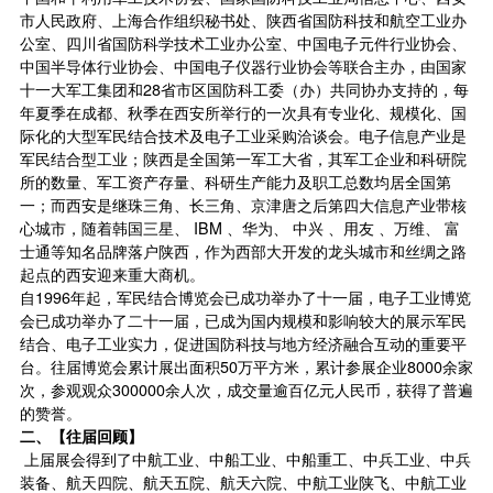
市人民政府、上海合作组织秘书处、陕西省国防科技和航空工业办
公室、四川省国防科学技术工业办公室、中国电子元件行业协会、
中国半导体行业协会、中国电子仪器行业协会等联合主办，由国家
十一大军工集团和28省市区国防科工委（办）共同协办支持的，每
年夏季在成都、秋季在西安所举行的一次具有专业化、规模化、国
际化的大型军民结合技术及电子工业采购洽谈会。电子信息产业是
军民结合型工业；陕西是全国第一军工大省，其军工企业和科研院
所的数量、军工资产存量、科研生产能力及职工总数均居全国第
一；而西安是继珠三角、长三角、京津唐之后第四大信息产业带核
心城市，随着韩国三星、 IBM 、华为、 中兴 、用友 、万维、 富
士通等知名品牌落户陕西，作为西部大开发的龙头城市和丝绸之路
起点的西安迎来重大商机。
自1996年起，军民结合博览会已成功举办了十一届，电子工业博览
会已成功举办了二十一届，已成为国内规模和影响较大的展示军民
结合、电子工业实力，促进国防科技与地方经济融合互动的重要平
台。往届博览会累计展出面积50万平方米，累计参展企业8000余家
次，参观观众300000余人次，成交量逾百亿元人民币，获得了普遍
的赞誉。
二、【往届回顾】
上届展会得到了中航工业、中船工业、中船重工、中兵工业、中兵
装备、航天四院、航天五院、航天六院、中航工业陕飞、中航工业