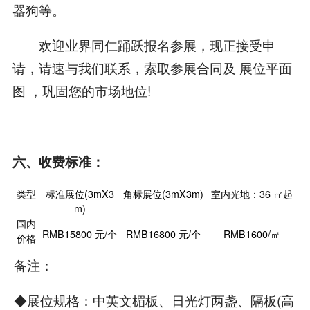
器狗等。
欢迎业界同仁踊跃报名参展，现正接受申
请，请速与我们联系，索取参展合同及 展位平面
图 ，巩固您的市场地位!
六、收费标准：
类型
标准展位(3mX3
角标展位(3mX3m)
室内光地：36 ㎡起
m)
国内
RMB15800 元/个
RMB16800 元/个
RMB1600/㎡
价格
备注：
◆展位规格：中英文楣板、日光灯两盏、隔板(高