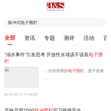
全部
资讯
专题
测评
活动
百
“溺水事件”引发思考 开放性水域该不该装
电
子
围
栏
... 任何伤害的
电
子
围
栏
，是不是就
...
2012-06-13 17:04:00
高铁启用7000
脉
冲
围
栏
守卫铁路安全