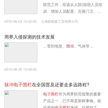
防范工作，应该从人防(加强人员培
训、增加人员配置、完善门卫、巡
逻、值班等相关制度)、技防(增加安
2010-06-04 14:42:00
上海联栋森工贸有限公司
防器械，如：学校出入口、周界等
重要部位应安装技防设施)二个方面
周界入侵探测的技术发展
着手...
... 受到地形、
围
墙、气候等 ...
2010-06-30 13:49:00
脉
冲
电
子
围
栏
在全国普及还要走多远路程?
电
子
围
栏
作为周界防范报警的重要
产品之一，已不再是新鲜事物。就
目前的
电
子
围
栏
来讲，已摆脱了最