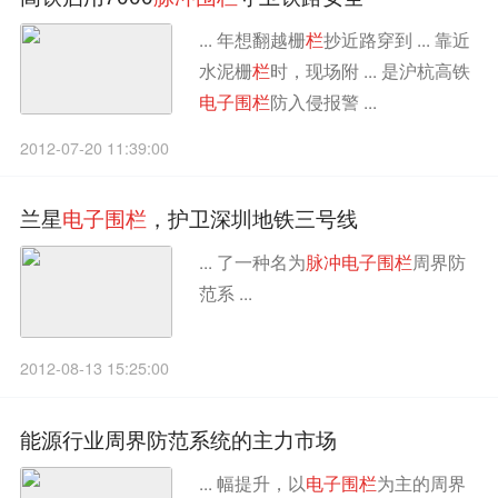
... 年想翻越栅
栏
抄近路穿到 ... 靠近
水泥栅
栏
时，现场附 ... 是沪杭高铁
电
子
围
栏
防入侵报警 ...
2012-07-20 11:39:00
兰星
电
子
围
栏
，护卫深圳地铁三号线
... 了一种名为
脉
冲
电
子
围
栏
周界防
范系 ...
2012-08-13 15:25:00
能源行业周界防范系统的主力市场
... 幅提升，以
电
子
围
栏
为主的周界