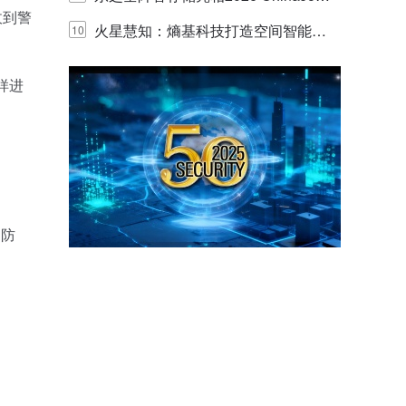
收到警
y，以海量数据底座赋能“与AI同游”新
火星慧知：熵基科技打造空间智能时
10
体验
代的认知中枢
样进
的防