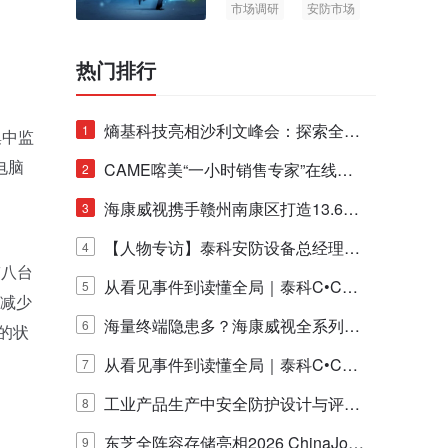
市场调研
安防市场
AIoT
热门排行
熵基科技亮相沙利文峰会：探索全栈
1
集中监
电脑
脑机技术商业化生态新路径
CAME喀美“一小时销售专家”在线赋
2
能培训正式启动！
海康威视携手赣州南康区打造13.6公
3
里绿波网
【人物专访】泰科安防设备总经理张
4
带八台
宁解码安防出海新范式
从看见事件到读懂全局｜泰科C•CUR
5
，减少
E IQ 3.20开启安防运营智能新时代
海量终端隐患多？海康威视全系列物
6
区的状
联安全产品，四层守护更放心！
从看见事件到读懂全局｜泰科C•CUR
7
E IQ 3.20开启安防运营智能新时代
工业产品生产中安全防护设计与评估
8
的实践与探讨
东芝全阵容存储亮相2026 ChinaJo
9