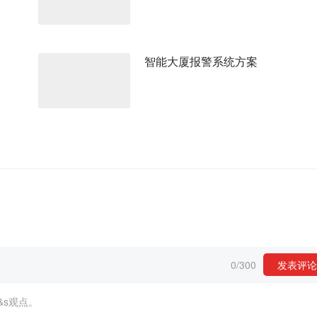
智能大厦报警系统方案
0
/
300
发表评论
&s观点。