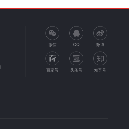
微信
QQ
微博
网
百家号
头条号
知乎号