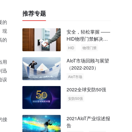
推荐专题
厦的
。现
安全，轻松掌握 ——
HID物理门禁解决方
高的
案，启动智慧安全新
HID
物理门禁
时代
AIoT市场回顾与展望
当用
（2022-2023）
到迅
AIoT市场
贻误
回顾与展望
2022全球安防50强
安防50强
安防市场
安防行业
2021AIoT产业综述报
的接
告