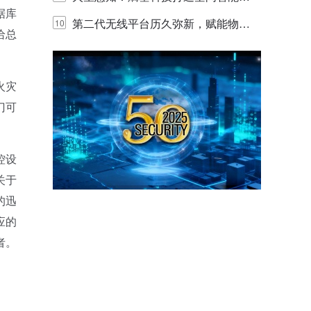
据库
代的认知中枢
第二代无线平台历久弥新，赋能物联
10
给总
网创新迭代
火灾
门可
。
控设
关于
的迅
应的
者。