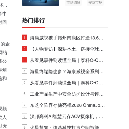
市场调研
安防市场
术，
AIoT
挥中
热门排行
时回
海康威视携手赣州南康区打造13.6公
1
同的企
里绿波网
【人物专访】深耕本土、链接全球：
2
网络
泰科安防设备张宁解码中国安防出海
从看见事件到读懂全局｜泰科C•CUR
3
线公
麻烦
新范式
E IQ 3.20开启安防运营智能新时代
海量终端隐患多？海康威视全系列物
4
施和
联安全产品，四层守护更放心！
从看见事件到读懂全局｜泰科C•CUR
5
E IQ 3.20开启安防运营智能新时代
工业产品生产中安全防护设计与评估
6
的实践与探讨
东芝全阵容存储亮相2026 ChinaJo
7
视频
y，以海量数据底座赋能“与AI同游”新
汉邦高科AI智慧云存AOV摄像机，三
8
勤人
过无
体验
目太阳能多摄球机
火星慧知：熵基科技打造空间智能时
9