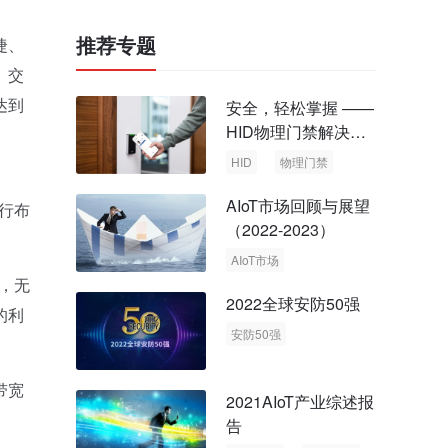
推荐专题
捷、
、交
达到
安全，轻松掌握 ——
HID物理门禁解决方
案，启动智慧安全新
HID
物理门禁
时代
AIoT市场回顾与展望
行布
（2022-2023）
AIoT市场
，无
回顾与展望
2022全球安防50强
的利
安防50强
安防市场
安防行业
带宽
2021AIoT产业综述报
告