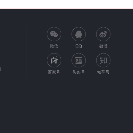
微信
QQ
微博
网
百家号
头条号
知乎号