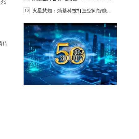
留死
y，以海量数据底座赋能“与AI同游”新
火星慧知：熵基科技打造空间智能时
10
体验
代的认知中枢
情传