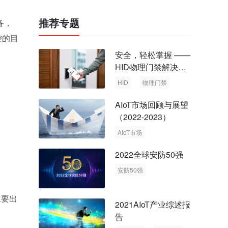
推荐专题
备，
控的目
安全，轻松掌握 ——
HID物理门禁解决方
案，启动智慧安全新
HID
物理门禁
时代
AIoT市场回顾与展望
（2022-2023）
AIoT市场
回顾与展望
2022全球安防50强
安防50强
安防市场
安防行业
主要出
2021AIoT产业综述报
告