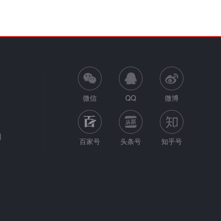
微信
QQ
微博
网
百家号
头条号
知乎号