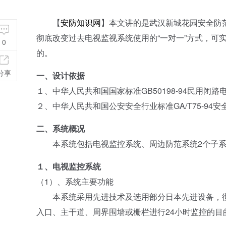
【
安防知识网
】本文讲的是武汉新城花园安全防
彻底改变过去电视监视系统使用的“一对一”方式，可
0
的。
分享
一、设计依据
１、中华人民共和国国家标准GB50198-94民用闭
２、中华人民共和国公安安全行业标准GA/T75-94
二、系统概况
本系统包括电视监控系统、周边防范系统2个子系
１、电视监控系统
（1）、系统主要功能
本系统采用先进技术及选用部分日本先进设备，彻底
入口、主干道、周界围墙或栅栏进行24小时监控的目