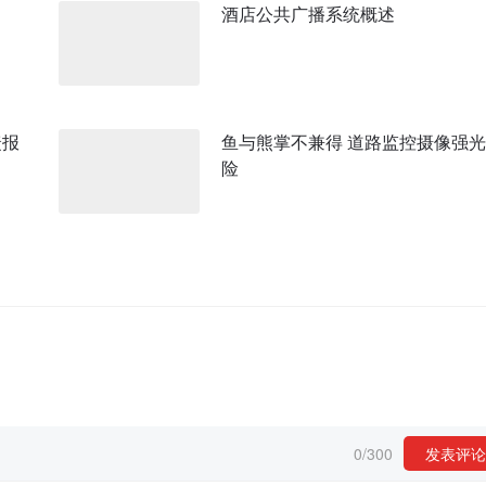
酒店公共广播系统概述
捷报
鱼与熊掌不兼得 道路监控摄像强
险
0
/
300
发表评论