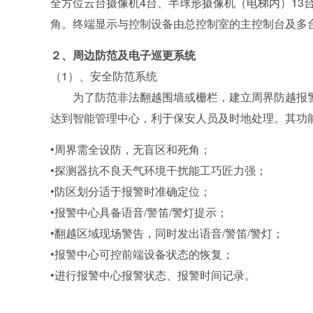
全方位云台摄像机4台、半球形摄像机（电梯内）13
角。终端显示与控制设备由总控制室的主控制台及多台监视器
２、周边防范及电子巡更系统
（1）、安全防范系统
为了防范非法翻越围墙或栅栏，建立周界防越报警
达到智能管理中心，利于保安人员及时地处理。其功
•周界需全设防，无盲区和死角；
•探测器抗不良天气环境干扰能工巧匠力强；
•防区划分适于报警时准确定位；
•报警中心具备语音/警笛/警灯提示；
•翻越区域现场警告，同时发出语音/警笛/警灯；
•报警中心可控前端设备状态的恢复；
•进行报警中心报警状态、报警时间记录。