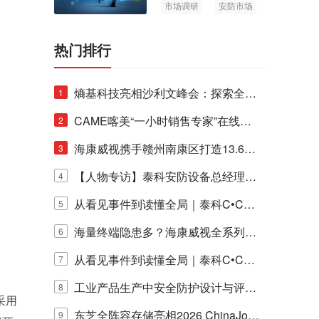
市场调研
安防市场
AIoT
热门排行
熵基科技亮相沙利文峰会：探索全栈
1
脑机技术商业化生态新路径
CAME喀美“一小时销售专家”在线赋
2
能培训正式启动！
海康威视携手赣州南康区打造13.6公
3
里绿波网
【人物专访】泰科安防设备总经理张
4
宁解码安防出海新范式
从看见事件到读懂全局｜泰科C•CUR
5
E IQ 3.20开启安防运营智能新时代
海量终端隐患多？海康威视全系列物
6
联安全产品，四层守护更放心！
从看见事件到读懂全局｜泰科C•CUR
7
E IQ 3.20开启安防运营智能新时代
工业产品生产中安全防护设计与评估
8
采用
的实践与探讨
东芝全阵容存储亮相2026 ChinaJo
9