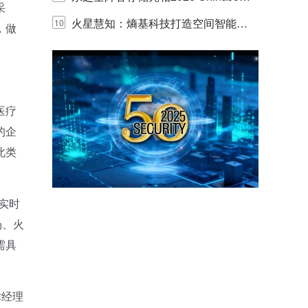
采
y，以海量数据底座赋能“与AI同游”新
火星慧知：熵基科技打造空间智能时
10
，做
体验
代的认知中枢
医疗
的企
此类
实时
场、火
需具
术经理