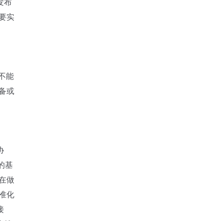
发布
要实
不能
备或
协
的基
在做
准化
接