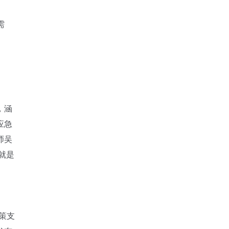
需
，涵
应急
师吴
就是
策支