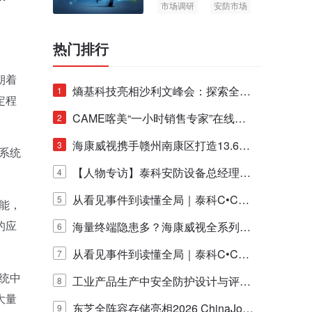
市场调研
安防市场
AIoT
热门排行
朝着
熵基科技亮相沙利文峰会：探索全栈
1
定程
脑机技术商业化生态新路径
CAME喀美“一小时销售专家”在线赋
2
能培训正式启动！
海康威视携手赣州南康区打造13.6公
3
系统
里绿波网
【人物专访】泰科安防设备总经理张
4
宁解码安防出海新范式
从看见事件到读懂全局｜泰科C•CUR
5
能，
的应
E IQ 3.20开启安防运营智能新时代
海量终端隐患多？海康威视全系列物
6
联安全产品，四层守护更放心！
从看见事件到读懂全局｜泰科C•CUR
7
统中
E IQ 3.20开启安防运营智能新时代
工业产品生产中安全防护设计与评估
8
大量
的实践与探讨
东芝全阵容存储亮相2026 ChinaJo
9