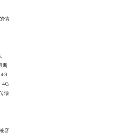
的情
规
恒斯
4G
4G
传输
兼容