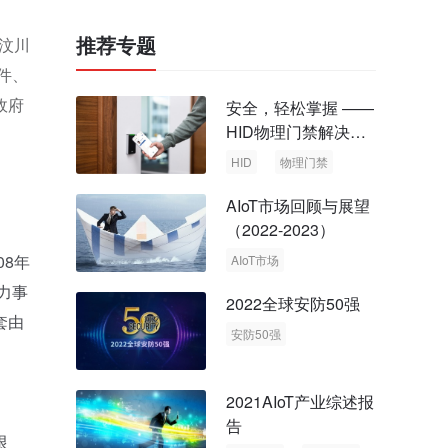
推荐专题
年汶川
件、
政府
安全，轻松掌握 ——
HID物理门禁解决方
案，启动智慧安全新
HID
物理门禁
时代
AIoT市场回顾与展望
（2022-2023）
08年
AIoT市场
回顾与展望
力事
2022全球安防50强
套由
安防50强
安防市场
安防行业
2021AIoT产业综述报
告
限