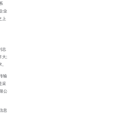
系
企业
之上
刘志
大;
求。
传输
是采
限公
信息