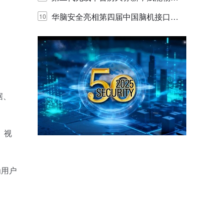
网创新迭代
华脑安全亮相第四届中国脑机接口大
10
赛 工业安全脑机接口技术赢行业顶级
专家关注
据、
。视
为用户