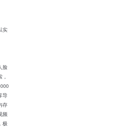
以实
。
人脸
索，
00
库导
内存
视频
，极