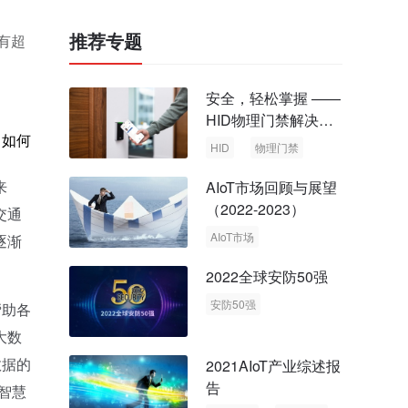
推荐专题
有超
安全，轻松掌握 ——
HID物理门禁解决方
，如何
案，启动智慧安全新
HID
物理门禁
时代
来
AIoT市场回顾与展望
（2022-2023）
交通
AIoT市场
逐渐
回顾与展望
2022全球安防50强
安防50强
帮助各
安防市场
安防行业
大数
数据的
2021AIoT产业综述报
告
智慧