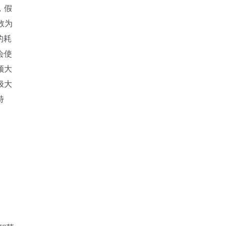
，假
数为
的耗
会使
频大
极大
特