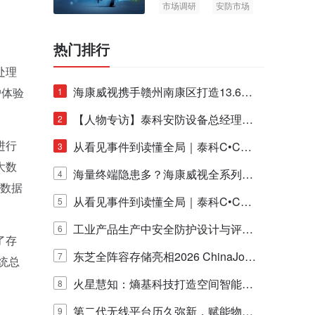
市场调研
安防市场
AIoT
热门排行
处理
海康威视携手赣州南康区打造13.6公
户体验
1
里绿波网
【人物专访】泰科安防设备总经理张
2
进行
宁解码安防出海新范式
从看见事件到读懂全局｜泰科C•CUR
3
大数
E IQ 3.20开启安防运营智能新时代
海量终端隐患多？海康威视全系列物
4
大数据
联安全产品，四层守护更放心！
从看见事件到读懂全局｜泰科C•CUR
5
E IQ 3.20开启安防运营智能新时代
工业产品生产中安全防护设计与评估
6
了存
的实践与探讨
东芝全阵容存储亮相2026 ChinaJo
7
统总
y，以海量数据底座赋能“与AI同游”新
火星慧知：熵基科技打造空间智能时
8
体验
代的认知中枢
第二代无线平台历久弥新，赋能物联
9