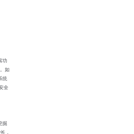
索功
例。如
系统
安全
挖掘
增长，