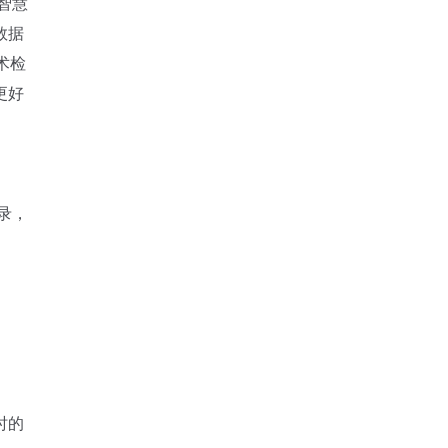
智慧
数据
术检
更好
录，
时的