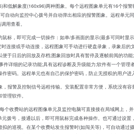
96)和低解象度(160x96)两种图象。每个远程图象单元有16个报警
，可自动向监控中心拨号并自动弹出相应的报警图象。远程单元
作员调用查看。
标，即可完成一切操作：如单/多画面的显示(最多可同时显示
、定时连接或手动连接，远程图象可手动进行硬盘录象，录象后的
便于日后的回放及存档;图象回放时具有暂停及逐帧前阅的功能
事件详细的记录功能;具有远程诊断及升级能力;软件有一个管理
操作密码。远程单元也有自己的保护密码，防止无授权的用户进
行图象，报警及控制信号远程传输。安装配置非常方便，系统没有容
和管理软件。
每个收费站的远程图像单元及监控电脑可直接接在局域网上，并
程单元拨号，接通以后，即可用鼠标完成各种操作。也可通过设置
拟的巡视。在某个收费站发生报警时(如闯关等)，可自动通过