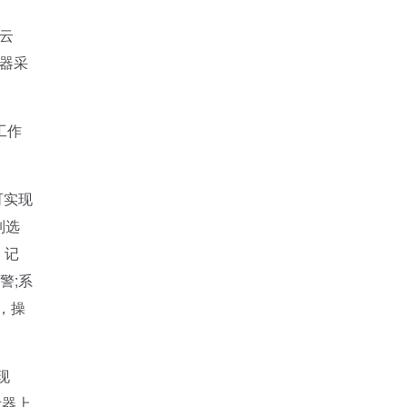
云
务器采
工作
可实现
制选
，记
警;系
，操
现
示器上