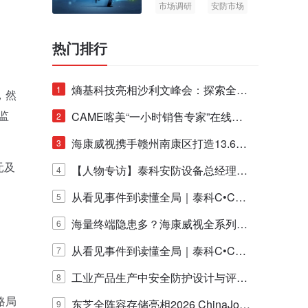
市场调研
安防市场
AIoT
热门排行
熵基科技亮相沙利文峰会：探索全栈
1
，然
监
脑机技术商业化生态新路径
CAME喀美“一小时销售专家”在线赋
2
能培训正式启动！
海康威视携手赣州南康区打造13.6公
3
元及
里绿波网
【人物专访】泰科安防设备总经理张
4
宁解码安防出海新范式
从看见事件到读懂全局｜泰科C•CUR
5
E IQ 3.20开启安防运营智能新时代
海量终端隐患多？海康威视全系列物
6
联安全产品，四层守护更放心！
从看见事件到读懂全局｜泰科C•CUR
7
E IQ 3.20开启安防运营智能新时代
工业产品生产中安全防护设计与评估
8
路局
的实践与探讨
东芝全阵容存储亮相2026 ChinaJo
9