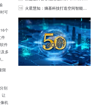
输
y，以海量数据底座赋能“与AI同游”新
火星慧知：熵基科技打造空间智能时
10
同时可
体验
代的认知中枢
16个
文件
;软件
者及多
入。
量限
分别
，让
摄像机