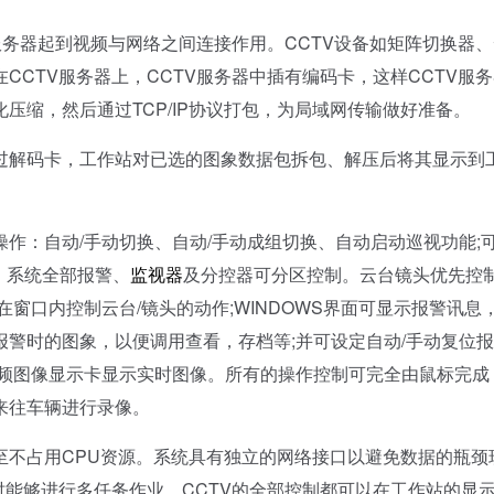
务器起到视频与网络之间连接作用。CCTV设备如矩阵切换器、
CTV服务器上，CCTV服务器中插有编码卡，这样CCTV服
压缩，然后通过TCP/IP协议打包，为局域网传输做好准备。
解码卡，工作站对已选的图象数据包拆包、解压后将其显示到
：自动/手动切换、自动/手动成组切换、自动启动巡视功能;
，系统全部报警、
监视器
及分控器可分区控制。云台镜头优先控
窗口内控制云台/镜头的动作;WINDOWS界面可显示报警讯息
警时的图象，以便调用查看，存档等;并可设定自动/手动复位报
视频图像显示卡显示实时图像。所有的操作控制可完全由鼠标完成
来往车辆进行录像。
不占用CPU资源。系统具有独立的网络接口以避免数据的瓶颈
时能够进行多任务作业。CCTV的全部控制都可以在工作站的显