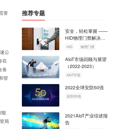
推荐专题
需要
安全，轻松掌握 ——
HID物理门禁解决方
案，启动智慧安全新
HID
物理门禁
时代
速公
AIoT市场回顾与展望
存在
（2022-2023）
在各
AIoT市场
和管
回顾与展望
2022全球安防50强
安防50强
安防市场
安防行业
智能
2021AIoT产业综述报
交管局
告