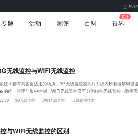
电子
专题
活动
测评
百科
视界
3G无线监控与WIFI无线监控
输技术都有其各自适用的场所，3G无线监控实现对系统内所有编解码设
备的统一管理与集中控制，WIFI无线监控又可分为模拟无线监控与数字
具体项目应用中，该如何抉择呢？且看本文分析....
32:00
3G无线监控
WIFI无线监控
无线传输技术
监控与WIFI无线监控的区别