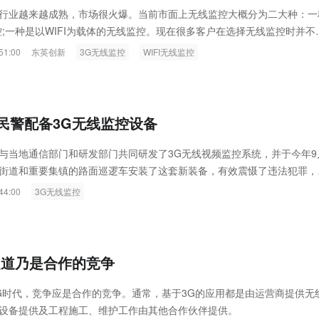
ink燧石技术：以红外技术，筑造低
智联航空：无人机赋能应急救援
行业越来越成熟，市场很火爆。当前市面上无线监控大概分为二大种：一
控;一种是以WIFI为载体的无线监控。现在很多客户在选择无线监控时并不
代的智能安防新生态
输行业创新
式更适合手中的项目，下面我来说下两者的根本区别，以供朋友们选择...
51:00
东英创新
3G无线监控
WIFI无线监控
民警配备3G无线监控设备
与当地通信部门和研发部门共同研发了3G无线视频监控系统，并于今年9
街道和重要集镇的路面巡逻车安装了这套新装备，有效震慑了违法犯罪，
法行为明显减少。这套新研发的系统具有多种功能。
44:00
3G无线监控
之道乃是合作的竞争
G时代，竞争应是合作的竞争。通常，基于3G的应用都是由运营商提供无
设备提供及工程施工、维护工作由其他合作伙伴提供。