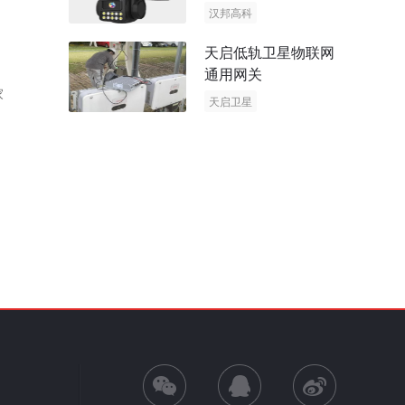
和
阳能多摄球机
汉邦高科
AOV摄像机
天启低轨卫星物联网
太阳能多摄球机
通用网关
家
天启卫星
卫星物联网