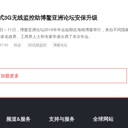
交通巡逻、“平安城市”移动巡逻、城管移动巡逻与执法等)及移动视频观看
求。
式3G无线监控助博鳌亚洲论坛安保升级
10日～11日，博鳌亚洲论坛2010年年会如期在海南博鳌举行，来自不同国
00多名政界、工商界人士和专家学者出席了本次年会。
47:00
科达
3G无线监控
博鳌论坛
加载更多
频道&服务
支持与服务
全球网站