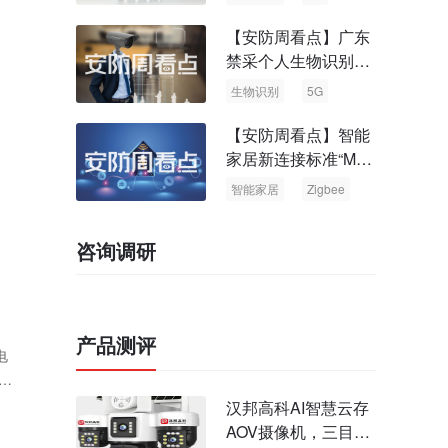
【安防周看点】广东
禁采个人生物识别信
息 中国5G基站占全
生物识别
5G
球70%
【安防周看点】智能
家居新连接标准“Matt
er” Zigbee联盟更名
智能家居
Zigbee
咨询调研
产品测评
电
户
线
汉邦高科AI智慧云存
线
AOV摄像机，三目太