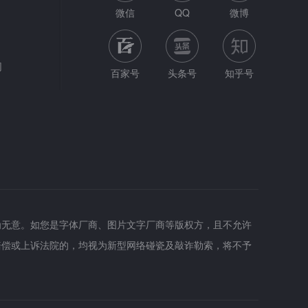
微信
QQ
微博
网
百家号
头条号
知乎号
为无意。如您是字体厂商、图片文字厂商等版权方，且不允许
赔偿或上诉法院的，均视为新型网络碰瓷及敲诈勒索，将不予