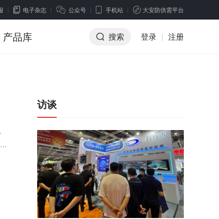
报
电子杂志
公众号
手机站
大安防供需平台
产品库
搜索
登录
|
注册
访谈
备
无线