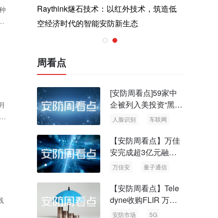
与医疗运
Raythink燧石技术：以红外技术，筑造低
智联航空
种
十
空经济时代的智能安防新生态
输行业创
周看点
[安防周看点]59家中
企被列入美投资“黑名
月
单” 中国信通院启动
治
人脸识别
车联网
可信人脸识别测试
【安防周看点】万佳
安完成超3亿元融资
国内首批量子通信标
万佳安
量子通信
准出台
【安防周看点】Tele
dyne收购FLIR 万物
线
云新品牌“万御安防”
安防市场
5G