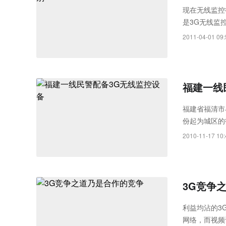
Rayth
现在无线监控
是3G无线监
空经济时
分清楚哪种方
2011-04-01 09:
福建一线
福建省福清市
份起为城区的
安、交通等违
2010-11-17 10:
3G竞争
利益均沾的3
网络，而视频