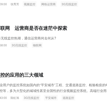
09:00
张秀芳
视频监控
网络运营商
3G无线监控
物联网 运营商是否在迷茫中探索
爆无线监控热潮，通信运营商何去何从?
58:00
3G无线监控
物联网
监控的应用的三大领域
业用户的监控系统如国内的“平安城市”工程、交通道路监控、检验检疫的
控等，多为大型化的城域性甚至全国性的行业视频监控系统。高端行业用
建设大型视频监控项目的初期，其对监控系统的要求很高，不仅包括了有
43:00
陈虹旭
3G无线监控
平安城市
道路监控
看得清、录像存储得好、云台控制等指令响应得快等，同时还增加了对无