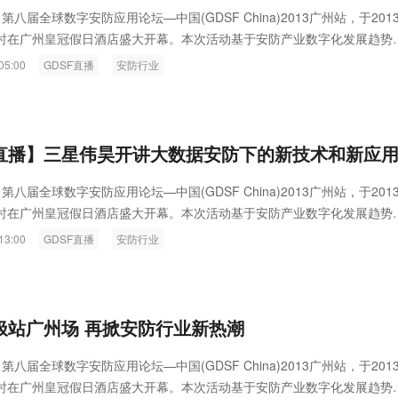
ink燧石技术：以红外技术，筑造低
智联航空：无人机赋能应急救援
第八届全球数字安防应用论坛—中国(GDSF China)2013广州站，于201
9时在广州皇冠假日酒店盛大开幕。本次活动基于安防产业数字化发展趋势
代的智能安防新生态
输行业创新
佼佼者，面向 各个行业用户、集成商/工程商、设备供应商等，为其提供
05:00
GDSF直播
安防行业
的解决方案，并对安防大数据的管理与应用进行深入探索，同时探讨其未
能性。
F直播】三星伟昊开讲大数据安防下的新技术和新应
第八届全球数字安防应用论坛—中国(GDSF China)2013广州站，于201
9时在广州皇冠假日酒店盛大开幕。本次活动基于安防产业数字化发展趋势
佼佼者，面向各个行业用户、集成商/工程商、设备供应商等，为其提供
13:00
GDSF直播
安防行业
解决方案。
终极站广州场 再掀安防行业新热潮
第八届全球数字安防应用论坛—中国(GDSF China)2013广州站，于201
9时在广州皇冠假日酒店盛大开幕。本次活动基于安防产业数字化发展趋势