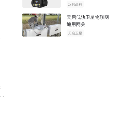
阳能多摄球机
汉邦高科
AOV摄像机
天启低轨卫星物联网
太阳能多摄球机
通用网关
天启卫星
日
卫星物联网
不
在上