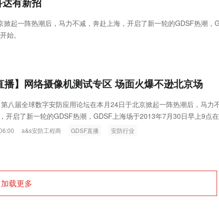
科达有新招
京掀起一阵热潮后，马力不减，奔赴上海，开启了新一轮的GDSF热潮，G
式开始。
F直播】网络摄像机测试专区 场面火爆不逊北京场
 第八届全球数字安防应用论坛在本月24日于北京掀起一阵热潮后，马力
开启了新一轮的GDSF热潮，GDSF上海场于2013年7月30日早上9点
心正式开始。
06:00
a&s安防工程商
GDSF直播
安防行业
加载更多