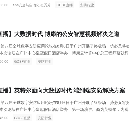
佼佼者，面向各个行业用户、集成商/工程商、设备供应商等，为其提供
06:00
a&s安全与自动化 张秀芳
GDSF直播
安防行业
解决方案，并对安防大数据的管理与应用进行深入探索，同时探讨其未来
性。
F直播】大数据时代 博康的公安智慧视频解决之道
 第八届全球数字安防应用论坛在8月6日于广州开展了终极场，势必又将
本次论坛在广州中心皇冠假日酒店举办，博康云计算中心总工程师蔡朝辉
数据时代的公安智慧视频解决之道》，讲述如何抓住大数据的商机。
50:00
GDSF直播
安防行业
F直播】英特尔面向大数据时代 端到端安防解决方案
 第八届全球数字安防应用论坛在8月6日于广州开展了终极场，势必又将
本次论坛在广州中心皇冠假日酒店举办，第一场演讲厂商为英特尔，为观
时代，英特尔提出的端到端安防解决方案》。
46:00
GDSF直播
安防行业