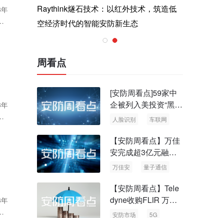
与医疗运
Raythink燧石技术：以红外技术，筑造低
智联航空
3年
，
空经济时代的智能安防新生态
输行业创
最
来
周看点
用
[安防周看点]59家中
企被列入美投资“黑名
3年
单” 中国信通院启动
，
人脸识别
车联网
可信人脸识别测试
最新
【安防周看点】万佳
安完成超3亿元融资
国内首批量子通信标
万佳安
量子通信
准出台
【安防周看点】Tele
dyne收购FLIR 万物
3年
云新品牌“万御安防”
，
安防市场
5G