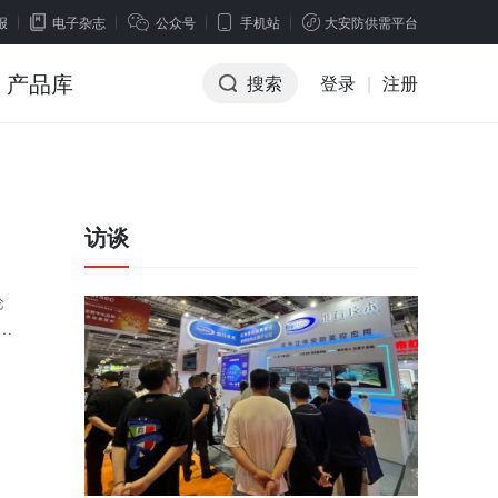
报
电子杂志
公众号
手机站
大安防供需平台
产品库
搜索
登录
|
注册
访谈
论
论