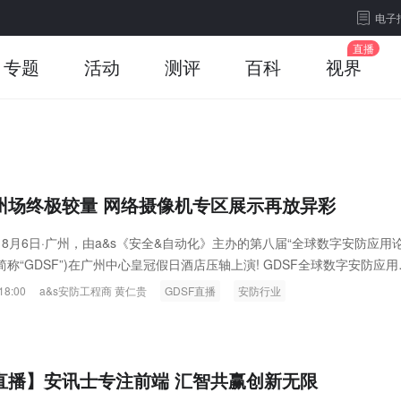
电子
专题
活动
测评
百科
视界
广州场终极较量 网络摄像机专区展示再放异彩
 8月6日·广州，由a&s《安全&自动化》主办的第八届“全球数字安防应用
简称“GDSF”)在广州中心皇冠假日酒店压轴上演! GDSF全球数字安防应用
海两站成功举办以来，备受好评，而本次广州站亦同样反响热烈。
18:00
a&s安防工程商 黄仁贵
GDSF直播
安防行业
F直播】安讯士专注前端 汇智共赢创新无限