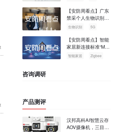
最新
发
【安防周看点】广东
禁采个人生物识别信
息 中国5G基站占全
生物识别
5G
球70%
【安防周看点】智能
家居新连接标准“Matt
掀
er” Zigbee联盟更名
为
智能家居
Zigbee
咨询调研
产品测评
掀
众
汉邦高科AI智慧云存
AOV摄像机，三目太