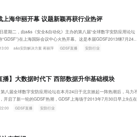
转战上海华丽开幕 议题新颖再获行业热评
30日星期二，由a&s《安全&自动化》主办的第八届“全球数字安防应用论坛
称“GDSF”)在上海国际会议中心火热开幕。这是本届GDSF2013继7月24
的第二场巡演战，现场火爆程度有增无减。
13:00
a&s安防解决方案 蒋丽萍
GDSF直播
安防行业
F直播】大数据时代下 西部数据升华基础模块
 第八届全球数字安防应用论坛在本月24日于北京掀起一阵热潮后，马力
开启了新一轮的GDSF热潮，GDSF上海场于2013年7月30日早上9点
心正式开始。
22:00
GDSF直播
安防行业