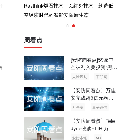
与医疗运
Raythink燧石技术：以红外技术，筑造低
智联航空
计
海康
空经济时代的智能安防新生态
输行业创
威视
以3
周看点
[安防周看点]59家中
企被列入美投资“黑名
研
单” 中国信通院启动
人脸识别
车联网
可信人脸识别测试
【安防周看点】万佳
安完成超3亿元融资
国内首批量子通信标
万佳安
量子通信
准出台
【安防周看点】Tele
dyne收购FLIR 万物
云新品牌“万御安防”
安防市场
5G