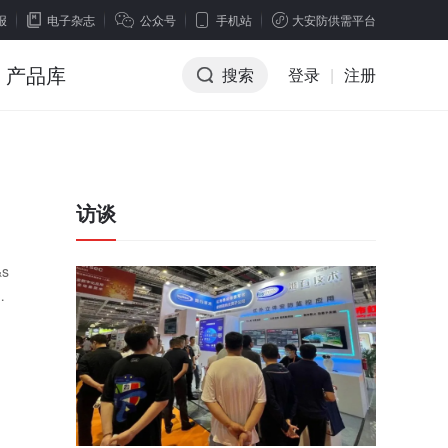
报
电子杂志
公众号
手机站
大安防供需平台
产品库
搜索
登录
|
注册
访谈
s
因