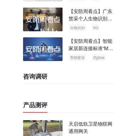
【安防周看点】广东
禁采个人生物识别信
息 中国5G基站占全
生物识别
5G
球70%
【安防周看点】智能
家居新连接标准“Matt
er” Zigbee联盟更名
智能家居
Zigbee
咨询调研
产品测评
天启低轨卫星物联网
通用网关