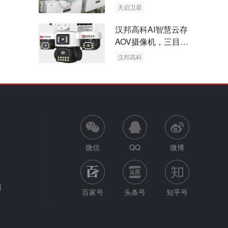
天启卫星
卫星物联网
汉邦高科AI智慧云存
AOV摄像机，三目太
阳能多摄球机
汉邦高科
AOV摄像机
太阳能多摄球机
微信
QQ
微博
网
百家号
头条号
知乎号