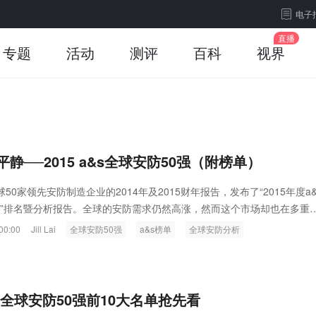
电子
专题
活动
测评
百科
视界
静──2015 a&s全球安防50强（附榜单）
球50家领先安防制造企业的2014年及2015财年报告，发布了“2015年度a&
强”排名暨分析报告。全球的安防需求仍然高涨，然而这个市场却也在多重
下剧烈震荡。今年度的全球安防50强调查中，中国安防企业展现了强势增
00:00
Jill Lai
全球安防50强
a&s榜单
全球安防分析
来的竞争做好准备。新一轮的市场洗牌即将到来。
a&s全球安防50强前10大名单抢先看