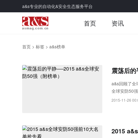
a&s专业的自动化&安全生态服务平台
首页
资讯
首页
>
标签
>
a&s榜单
震荡后的平
a&s回顾了全
全球安防50
素的交织影响
2015-11-26 00:
长，并已为未
2015 