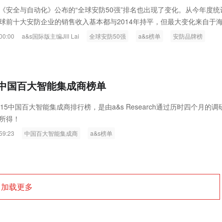
ink燧石技术：以红外技术，筑造低
智联航空：无人机赋能应急救援
a&s《安全与自动化》公布的“全球安防50强”排名也出现了变化。从今年度统
球前十大安防企业的销售收入基本都与2014年持平，但最大变化来自于
代的智能安防新生态
输行业创新
on Digital Technology)和大华股份Dahua Technology)的巨幅增长。海康
00:00
a&s国际版主编Jill Lai
全球安防50强
a&s榜单
安防品牌榜
长率攀升至第二名，挤下原先的博世(Bosch Security Systems);大华股份
萨合莱全球科技分部(Global Technologies Division of
15中国百大智能集成商榜单
15中国百大智能集成商排行榜，是由a&s Research通过历时四个月的调
所得！
59:23
中国百大智能集成商
a&s榜单
加载更多