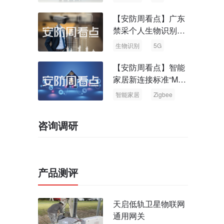
【安防周看点】广东
禁采个人生物识别信
息 中国5G基站占全
生物识别
5G
球70%
【安防周看点】智能
家居新连接标准“Matt
er” Zigbee联盟更名
智能家居
Zigbee
咨询调研
产品测评
天启低轨卫星物联网
通用网关