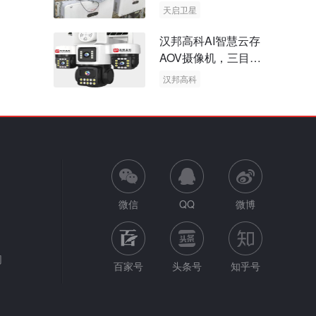
天启卫星
卫星物联网
汉邦高科AI智慧云存
AOV摄像机，三目太
阳能多摄球机
汉邦高科
AOV摄像机
太阳能多摄球机
微信
QQ
微博
网
百家号
头条号
知乎号