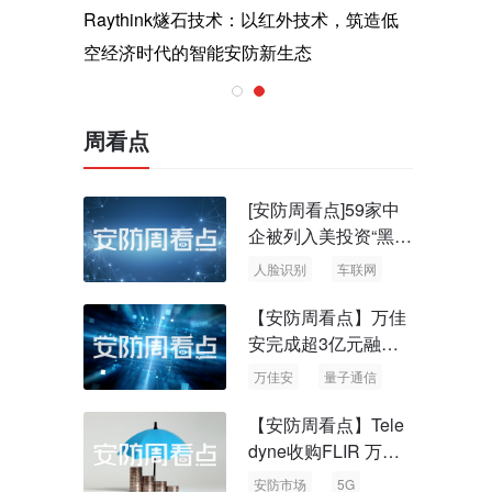
与医疗运
Raythink燧石技术：以红外技术，筑造低
智联航空
空经济时代的智能安防新生态
输行业创
周看点
[安防周看点]59家中
企被列入美投资“黑名
单” 中国信通院启动
人脸识别
车联网
可信人脸识别测试
【安防周看点】万佳
安完成超3亿元融资
国内首批量子通信标
万佳安
量子通信
准出台
【安防周看点】Tele
dyne收购FLIR 万物
云新品牌“万御安防”
安防市场
5G