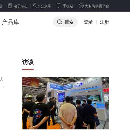
报
电子杂志
公众号
手机站
大安防供需平台
产品库
搜索
登录
|
注册
访谈
技
进行