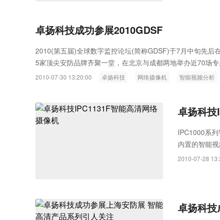
卓扬科技成功参展2010GDSF
2010(第五届)全球数字监控论坛(简称GDSF)于7月中
5家顶尖安防品牌齐聚一堂，在北京与成都两地举办近70场
入有益的探讨...
2010-07-30 13:20:00
卓扬科技
网络摄像机
智能视频分析
卓扬科技I
IPC100
内置的智能视
的环境适应性
2010-07-28 13:
卓扬科技