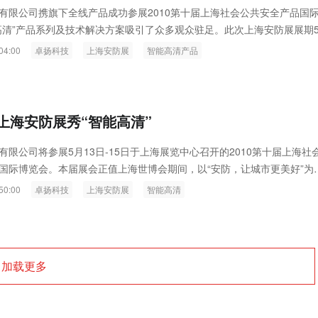
有限公司携旗下全线产品成功参展2010第十届上海社会公共安全产品国
高清”产品系列及技术解决方案吸引了众多观众驻足。此次上海安防展展期
日，汇聚了国内外近250家在行业中最具代表性的厂商，为广大观众带来最前
04:00
卓扬科技
上海安防展
智能高清产品
。
上海安防展秀“智能高清”
有限公司将参展5月13日-15日于上海展览中心召开的2010第十届上海社
国际博览会。本届展会正值上海世博会期间，以“安防，让城市更美好”为
技术、新产品、新方案”，为平安世博提供最好的物质基础和条件。
50:00
卓扬科技
上海安防展
智能高清
加载更多