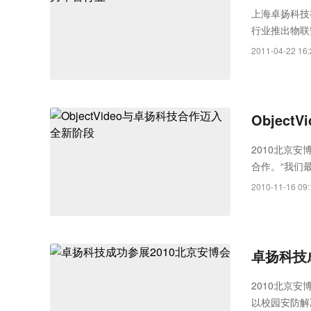
上海卓扬科技
行业推出物联
京警用展将于2
2011-04-22 16:
欢迎广大新老客
Objec
2010北京安
合作。“我们
特性化需求，
2010-11-16 09:
尤其售后服务
ObjectV
卓扬科技
2010北京
以校园安防解