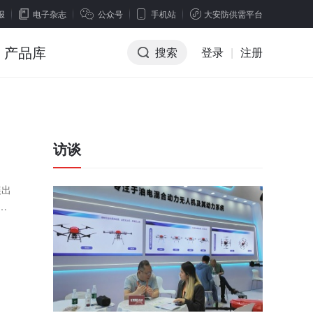
报
电子杂志
公众号
手机站
大安防供需平台
产品库
搜索
登录
|
注册
访谈
展出
6