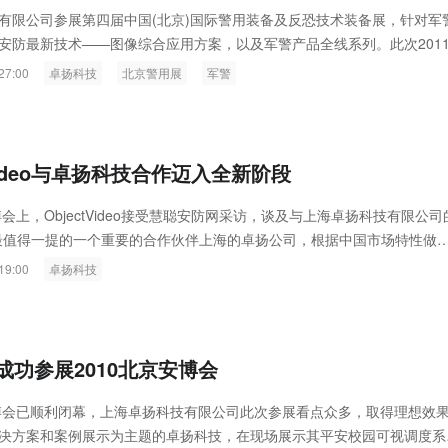
Raythink燧石技术：以红外技
有限公司参展第四届中国(北京)国际警用装备及反恐技术装备展，针对军
安防最新技术——图像综合应用方案，以及军警产品全线系列。此次201
空经济时代的智能安防新生态
011年5月19日-21日，在北京展览馆举行。卓扬科技展位于2号馆A207
27:00
卓扬科技
北京警用展
军警
户莅临...
tVideo与卓扬科技合作迈入全新阶段
博会上，ObjectVideo接受慧聪安防网采访，谈及与上海卓扬科技有限公司
最值得一提的一个重要的合作伙伴上海的卓扬公司，根据中国市场特性做
让我们软件更贴切满足终端用户需求。上海卓扬在本地市场取得巨大成功
19:00
卓扬科技
支持，让我们的软件达到用户的需求，我们很高兴看到这家公司的成长。
ideo全球市场管理总监艾卓和介绍道。
成功参展2010北京安博会
安博会已顺利闭幕，上海卓扬科技有限公司此次参展看点众多，取得理想效
决方案和案例展示为主题的卓扬科技，在现场展示其平安校园可视调度系