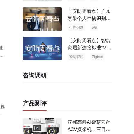
【安防周看点】广东
禁采个人生物识别信
息 中国5G基站占全
生物识别
5G
球70%
【安防周看点】智能
家居新连接标准“Matt
北
er” Zigbee联盟更名
同
智能家居
Zigbee
咨询调研
产品测评
能视
成
汉邦高科AI智慧云存
AOV摄像机，三目太