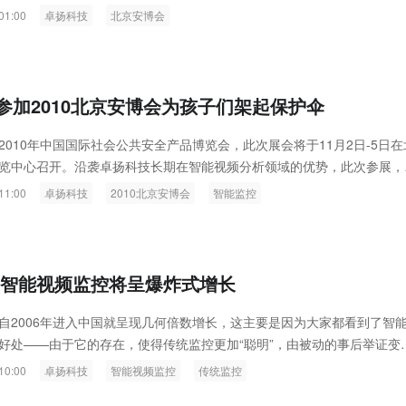
音对讲设备发出的报警声吸引了来往的观众。
01:00
卓扬科技
北京安博会
参加2010北京安博会为孩子们架起保护伞
2010年中国国际社会公共安全产品博览会，此次展会将于11月2日-5日在
览中心召开。沿袭卓扬科技长期在智能视频分析领域的优势，此次参展，
的智能监控产品和技术解决方案。
11:00
卓扬科技
2010北京安博会
智能监控
 智能视频监控将呈爆炸式增长
自2006年进入中国就呈现几何倍数增长，这主要是因为大家都看到了智
好处——由于它的存在，使得传统监控更加“聪明”，由被动的事后举证变
主动报警。
10:00
卓扬科技
智能视频监控
传统监控