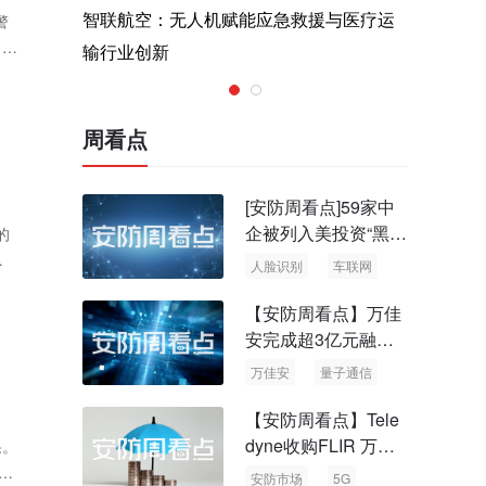
术，筑造低
智联航空：无人机赋能应急救援与医疗运
Rayth
警
1北
输行业创新
空经济时
6，
周看点
[安防周看点]59家中
企被列入美投资“黑名
的
单” 中国信通院启动
了
人脸识别
车联网
可信人脸识别测试
，
”
【安防周看点】万佳
安完成超3亿元融资
国内首批量子通信标
万佳安
量子通信
准出台
【安防周看点】Tele
dyne收购FLIR 万物
果。
云新品牌“万御安防”
安防市场
5G