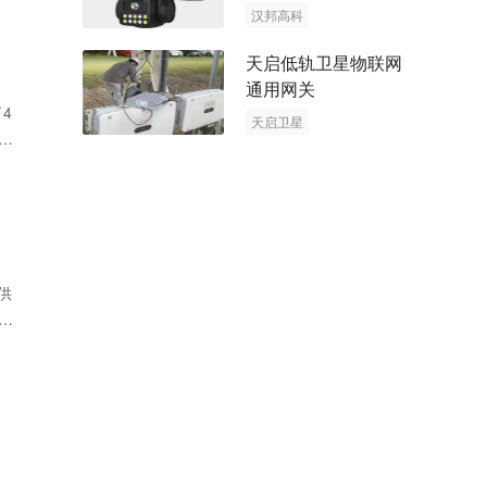
阳能多摄球机
汉邦高科
AOV摄像机
天启低轨卫星物联网
太阳能多摄球机
通用网关
4
天启卫星
深
卫星物联网
供
好