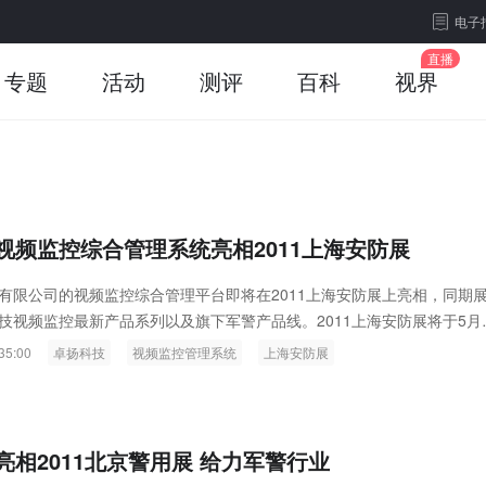
电子
专题
活动
测评
百科
视界
视频监控综合管理系统亮相2011上海安防展
有限公司的视频监控综合管理平台即将在2011上海安防展上亮相，同期
技视频监控最新产品系列以及旗下军警产品线。2011上海安防展将于5月2
海展览中心举行...
35:00
卓扬科技
视频监控管理系统
上海安防展
亮相2011北京警用展 给力军警行业