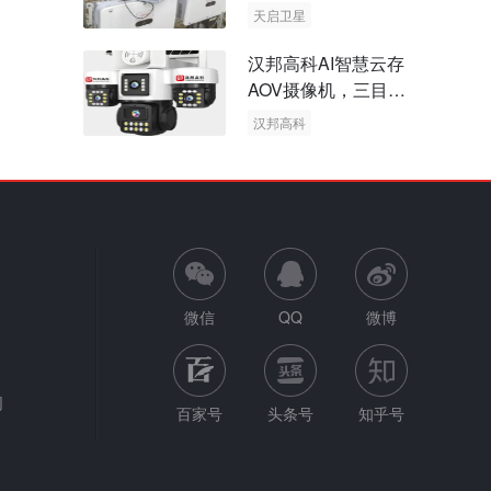
天启卫星
卫星物联网
汉邦高科AI智慧云存
AOV摄像机，三目太
阳能多摄球机
汉邦高科
AOV摄像机
太阳能多摄球机
微信
QQ
微博
网
百家号
头条号
知乎号