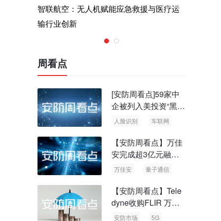
术，筑造低
智联航空：无人机赋能应急救援与医疗运
Rayth
输行业创新
空经济时
周看点
[安防周看点]59家中
企被列入美投资“黑名
单” 中国信通院启动
人脸识别
车联网
可信人脸识别测试
【安防周看点】万佳
安完成超3亿元融资
国内首批量子通信标
万佳安
量子通信
准出台
【安防周看点】Tele
dyne收购FLIR 万物
云新品牌“万御安防”
安防市场
5G