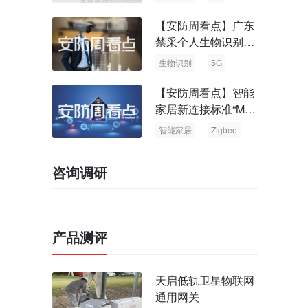
【安防周看点】广东
禁采个人生物识别信
息 中国5G基站占全
生物识别
5G
球70%
【安防周看点】智能
家居新连接标准“Matt
er” Zigbee联盟更名
智能家居
Zigbee
咨询调研
产品测评
天启低轨卫星物联网
通用网关