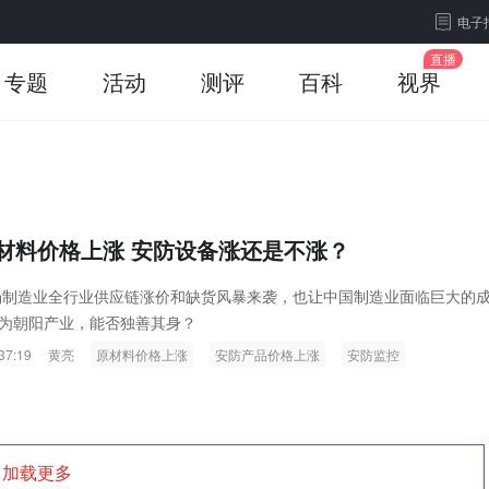
电子
专题
活动
测评
百科
视界
材料价格上涨 安防设备涨还是不涨？
一场制造业全行业供应链涨价和缺货风暴来袭，也让中国制造业面临巨大的
为朝阳产业，能否独善其身？
37:19
黄亮
原材料价格上涨
安防产品价格上涨
安防监控
加载更多