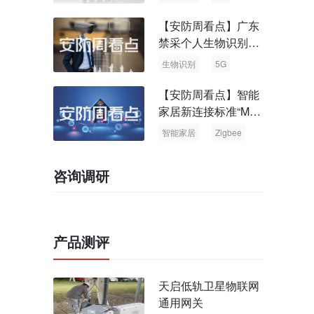
【安防周看点】广东
禁采个人生物识别信
息 中国5G基站占全
生物识别
5G
球70%
【安防周看点】智能
家居新连接标准“Matt
er” Zigbee联盟更名
智能家居
Zigbee
咨询调研
产品测评
天启低轨卫星物联网
通用网关