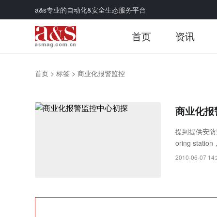
a&s专业的自动化&安全生态服务平台
首页
资讯
首页
>
标签
>
商业化报警监控
商业化报
提到提供安防监
oring sta
收中心(alarm 
2010-06-07 14:
称SMS)。