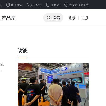
报
电子杂志
公众号
手机站
大安防供需平台
产品库
搜索
登录
|
注册
访谈
it
警接
，简