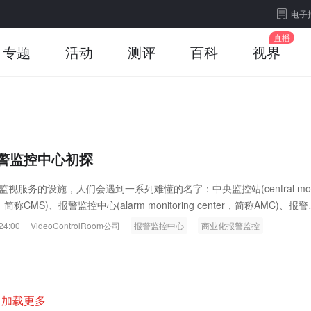
电子
专题
活动
测评
百科
视界
警监控中心初探
视服务的设施，人们会遇到一系列难懂的名字：中央监控站(central mon
tion，简称CMS)、报警监控中心(alarm monitoring center，简称AMC)、报
receiving center，简称ARC)及安防监视站(security monitoring station
24:00
VideoControlRoom公司
报警监控中心
商业化报警监控
加载更多