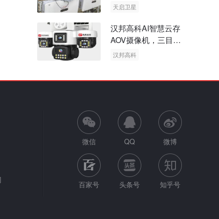
天启卫星
卫星物联网
汉邦高科AI智慧云存
AOV摄像机，三目太
阳能多摄球机
汉邦高科
AOV摄像机
太阳能多摄球机
微信
QQ
微博
网
百家号
头条号
知乎号