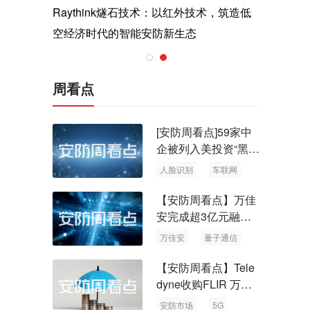
与医疗运
Raythink燧石技术：以红外技术，筑造低
智联航空
空经济时代的智能安防新生态
输行业创
周看点
[安防周看点]59家中
企被列入美投资“黑名
单” 中国信通院启动
人脸识别
车联网
可信人脸识别测试
【安防周看点】万佳
安完成超3亿元融资
国内首批量子通信标
万佳安
量子通信
准出台
【安防周看点】Tele
dyne收购FLIR 万物
云新品牌“万御安防”
安防市场
5G