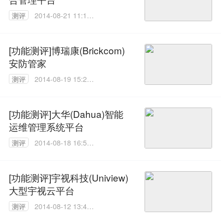
测评
2014-08-21 11:19:
20
[功能测评]博瑞康(Brickcom)
安防管家
测评
2014-08-19 15:29:
18
[功能测评]大华(Dahua)智能
运维管理系统平台
测评
2014-08-18 16:58:
14
[功能测评]宇视科技(Uniview)
大型宇视云平台
测评
2014-08-12 13:46:
26