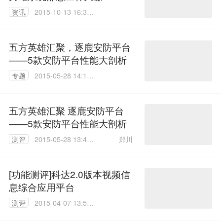
资讯
2015-10-13 16:35:
16
五方英雄汇聚，逐鹿安防平台
——5款安防平台性能大剖析
专题
2015-05-28 14:17:
49
五方英雄汇聚 逐鹿安防平台
——5款安防平台性能大剖析
郑川
测评
2015-05-28 13:49:
20
[功能测评]科达2.0版本视频信
息综合应用平台
测评
2015-04-07 13:56:
07