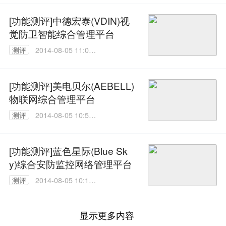
[功能测评]中德宏泰(VDIN)视
觉防卫智能综合管理平台
测评
2014-08-05 11:05:
46
[功能测评]美电贝尔(AEBELL)
物联网综合管理平台
测评
2014-08-05 10:51:
24
[功能测评]蓝色星际(Blue Sk
y)综合安防监控网络管理平台
测评
2014-08-05 10:14:
54
显示更多内容