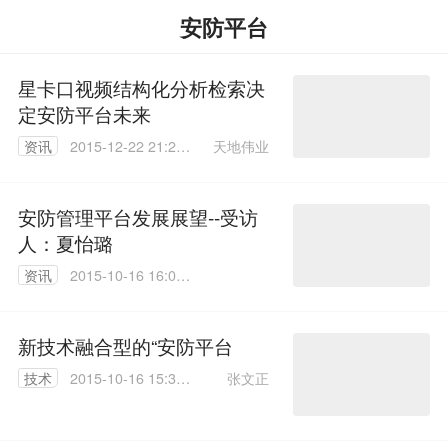
安防平台
星卡口视频结构化分析检索决
定安防平台未来
天地伟业
资讯
2015-12-22 21:27:
33
安防管理平台发展展望--受访
人：夏怡璐
资讯
2015-10-16 16:08:
49
新技术融合型的“安防平台
张文正
技术
2015-10-16 15:38:
16