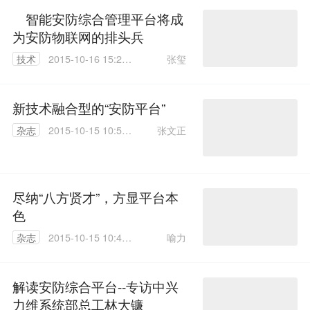
智能安防综合管理平台将成
为安防物联网的排头兵
张玺
技术
2015-10-16 15:28:
08
新技术融合型的“安防平台”
张文正
杂志
2015-10-15 10:56:
28
尽纳“八方贤才”，方显平台本
色
喻力
杂志
2015-10-15 10:46:
27
解读安防综合平台--专访中兴
力维系统部总工林大镰