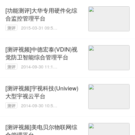
[功能测评]大华专用硬件化综
合监控管理平台
测评
2015-03-31 09:57:
00
[测评视频]中德宏泰(VDIN)视
觉防卫智能综合管理平台
测评
2014-09-30 11:16:
35
[测评视频]宇视科技(Uniview)
大型宇视云平台
测评
2014-09-30 10:59:
50
[测评视频]美电贝尔物联网综
合管理平台