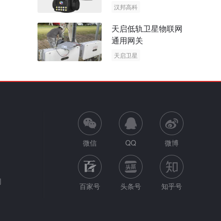
阳能多摄球机
汉邦高科
AOV摄像机
天启低轨卫星物联网
太阳能多摄球机
通用网关
天启卫星
卫星物联网
微信
QQ
微博
网
百家号
头条号
知乎号