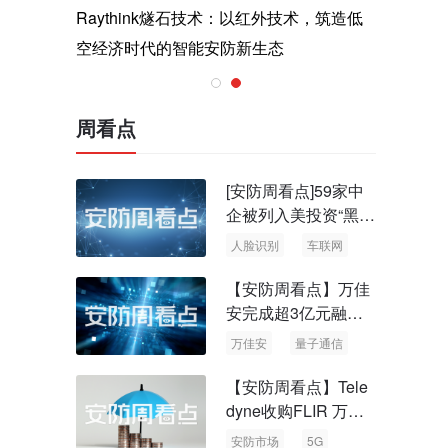
与医疗运
Raythink燧石技术：以红外技术，筑造低
智联航空
空经济时代的智能安防新生态
输行业创
周看点
[安防周看点]59家中
企被列入美投资“黑名
单” 中国信通院启动
人脸识别
车联网
可信人脸识别测试
【安防周看点】万佳
安完成超3亿元融资
国内首批量子通信标
万佳安
量子通信
准出台
【安防周看点】Tele
dyne收购FLIR 万物
云新品牌“万御安防”
安防市场
5G