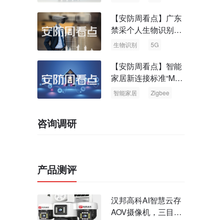
【安防周看点】广东
禁采个人生物识别信
息 中国5G基站占全
生物识别
5G
球70%
【安防周看点】智能
家居新连接标准“Matt
er” Zigbee联盟更名
智能家居
Zigbee
咨询调研
产品测评
汉邦高科AI智慧云存
AOV摄像机，三目太