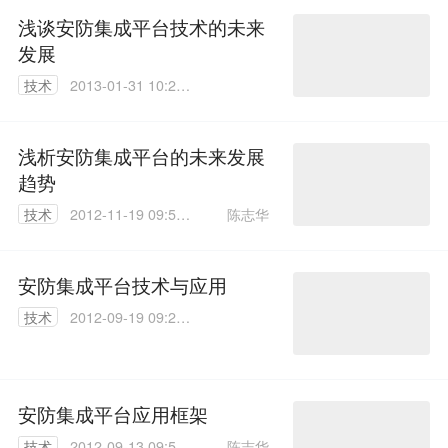
浅谈安防集成平台技术的未来
发展
技术
2013-01-31 10:23:
00
浅析安防集成平台的未来发展
趋势
陈志华
技术
2012-11-19 09:51:
00
安防集成平台技术与应用
技术
2012-09-19 09:26:
00
安防集成平台应用框架
陈志华
技术
2012-09-13 09:57: