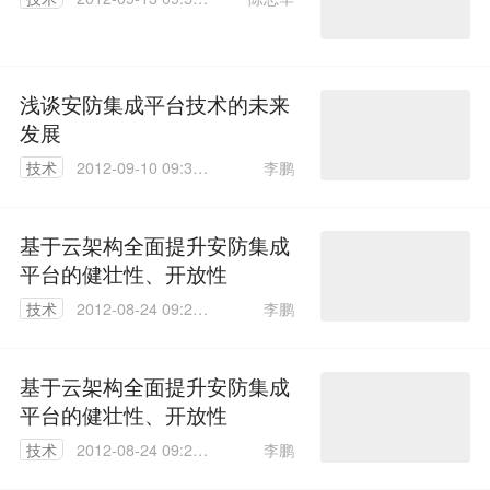
00
浅谈安防集成平台技术的未来
发展
李鹏
技术
2012-09-10 09:33:
00
基于云架构全面提升安防集成
平台的健壮性、开放性
李鹏
技术
2012-08-24 09:23:
00
基于云架构全面提升安防集成
平台的健壮性、开放性
李鹏
技术
2012-08-24 09:21:
00