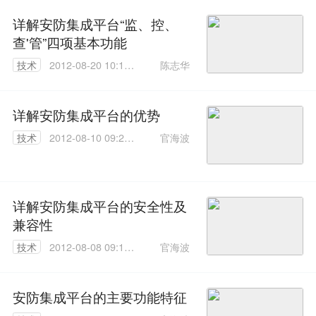
详解安防集成平台“监、控、
查'管”四项基本功能
陈志华
技术
2012-08-20 10:19:
00
详解安防集成平台的优势
官海波
技术
2012-08-10 09:28:
00
详解安防集成平台的安全性及
兼容性
官海波
技术
2012-08-08 09:16:
00
安防集成平台的主要功能特征