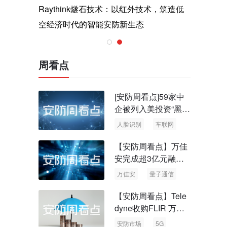
与医疗运
Raythink燧石技术：以红外技术，筑造低
智联航空
空经济时代的智能安防新生态
输行业创
周看点
[安防周看点]59家中
企被列入美投资“黑名
单” 中国信通院启动
人脸识别
车联网
可信人脸识别测试
【安防周看点】万佳
安完成超3亿元融资
国内首批量子通信标
万佳安
量子通信
准出台
【安防周看点】Tele
dyne收购FLIR 万物
云新品牌“万御安防”
安防市场
5G