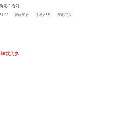
ink燧石技术：以红外技术，筑造低
智联航空：无人机赋能应急救援
P前景不看好。
代的智能安防新生态
输行业创新
31:02
智能家居
手机APP
家电巨头
加载更多