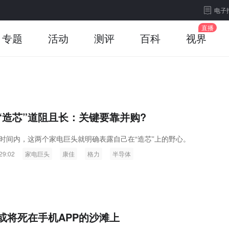
电子
专题
活动
测评
百科
视界
“造芯”道阻且长：关键要靠并购?
时间内，这两个家电巨头就明确表露自己在“造芯”上的野心。
29:02
家电巨头
康佳
格力
半导体
或将死在手机APP的沙滩上