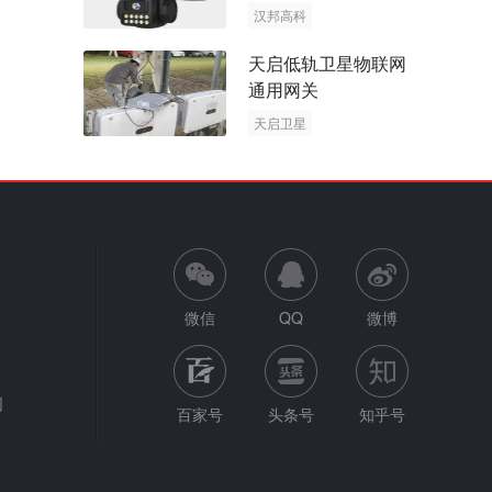
阳能多摄球机
汉邦高科
AOV摄像机
天启低轨卫星物联网
太阳能多摄球机
通用网关
天启卫星
卫星物联网
微信
QQ
微博
网
百家号
头条号
知乎号