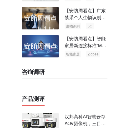
【安防周看点】广东
禁采个人生物识别信
息 中国5G基站占全
生物识别
5G
球70%
【安防周看点】智能
家居新连接标准“Matt
er” Zigbee联盟更名
智能家居
Zigbee
咨询调研
产品测评
汉邦高科AI智慧云存
AOV摄像机，三目太