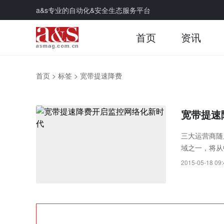
a&s专业的自动化&安全生态服务平台
首页
资讯
首页
>
标签
>
宽带提速降费
宽带提速
三大运营商随
域之一，将从
2015-05-18 09: