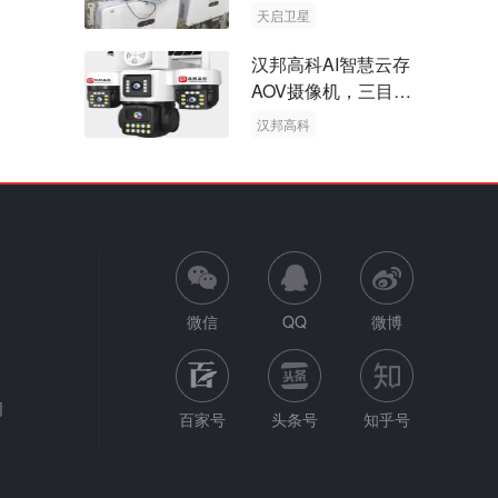
天启卫星
卫星物联网
汉邦高科AI智慧云存
AOV摄像机，三目太
阳能多摄球机
汉邦高科
AOV摄像机
太阳能多摄球机
微信
QQ
微博
网
百家号
头条号
知乎号