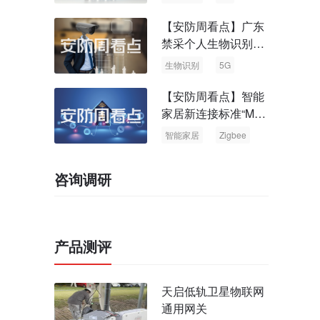
【安防周看点】广东
禁采个人生物识别信
息 中国5G基站占全
生物识别
5G
球70%
【安防周看点】智能
家居新连接标准“Matt
er” Zigbee联盟更名
智能家居
Zigbee
咨询调研
产品测评
天启低轨卫星物联网
通用网关