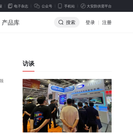
报
电子杂志
公众号
手机站
大安防供需平台
产品库
搜索
登录
|
注册
访谈
领