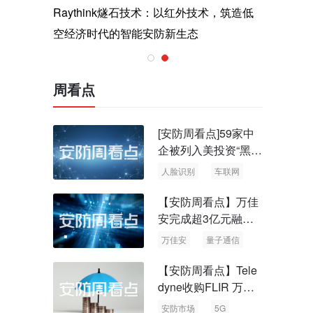
与医疗运
Raythink燧石技术：以红外技术，筑造低
智联航空
空经济时代的智能安防新生态
输行业创
周看点
[安防周看点]59家中
企被列入美投资“黑名
单” 中国信通院启动
人脸识别
车联网
可信人脸识别测试
【安防周看点】万佳
安完成超3亿元融资
国内首批量子通信标
万佳安
量子通信
准出台
【安防周看点】Tele
dyne收购FLIR 万物
云新品牌“万御安防”
安防市场
5G