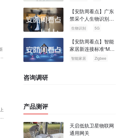
【安防周看点】广东
禁采个人生物识别信
息 中国5G基站占全
生物识别
5G
球70%
【安防周看点】智能
家居新连接标准“Matt
新
er” Zigbee联盟更名
开
智能家居
Zigbee
咨询调研
产品测评
上
的
天启低轨卫星物联网
通用网关