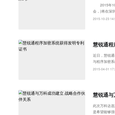
Rayth
2015年10
会，)将在深
空经济时
2015-10-23 14:
慧锐通程
近日，慧锐通
与程序加密系统
列中的重要技
2015-04-01 17:
慧锐通与
此次万科达选
是希望能够强