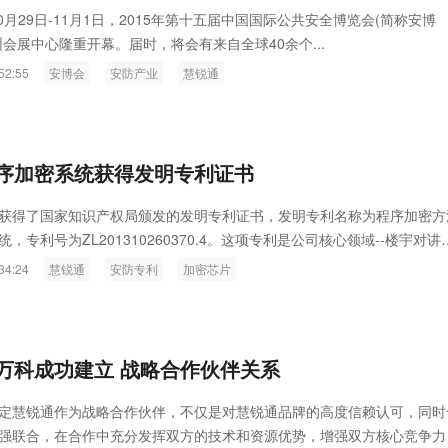
ink燧石技术：以红外技术，筑造低
智联航空：无人机赋能应急救援
月29日-11月1日，2015年第十五届中国国际公共安全博览会(简称安博
圳会展中心隆重开幕。届时，将会有来自全球40余个...
代的智能安防新生态
输行业创新
52:55
安博会
安防产业
慧锐通
序加密系统获得发明专利证书
获得了国家知识产权局颁发的发明专利证书，发明专利名称为程序加密方
，专利号为ZL201310260370.4。这项专利是公司核心领域--楼宇对讲
术，主要应用于楼宇对讲产品的系统之中。
34:24
慧锐通
安防专利
加密芯片
万科成功建立 战略合作伙伴关系
定慧锐通作为战略合作伙伴，不仅是对慧锐通品牌的高度信赖认可，同时
强联合，在合作中充分发挥双方的技术和资源优势，增强双方核心竞争力