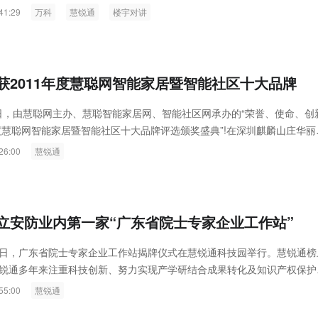
41:29
万科
慧锐通
楼宇对讲
获2011年度慧聪网智能家居暨智能社区十大品牌
23日，由慧聪网主办、慧聪智能家居网、智能社区网承办的“荣誉、使命、创
年度慧聪网智能家居暨智能社区十大品牌评选颁奖盛典”!在深圳麒麟山庄华丽
26:00
慧锐通
立安防业内第一家“广东省院士专家企业工作站”
月22日，广东省院士专家企业工作站揭牌仪式在慧锐通科技园举行。慧锐通榜
锐通多年来注重科技创新、努力实现产学研结合成果转化及知识产权保护
通增强市场竞争力、增加经济效益、提升社会效益具有重要意义...
55:00
慧锐通