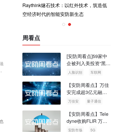
与医疗运
Raythink燧石技术：以红外技术，筑造低
智联航空
空经济时代的智能安防新生态
输行业创
周看点
[安防周看点]59家中
企被列入美投资“黑名
法
单” 中国信通院启动
系
人脸识别
车联网
可信人脸识别测试
【安防周看点】万佳
安完成超3亿元融资
国内首批量子通信标
万佳安
量子通信
准出台
【安防周看点】Tele
dyne收购FLIR 万物
也
云新品牌“万御安防”
安防市场
5G