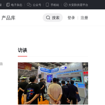
报
电子杂志
公众号
手机站
大安防供需平台
产品库
搜索
登录
|
注册
访谈
信