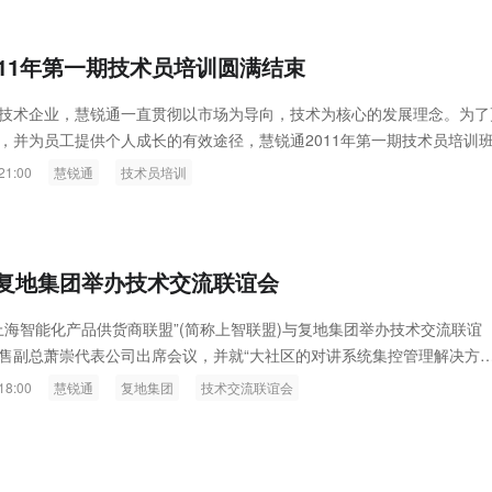
011年第一期技术员培训圆满结束
技术企业，慧锐通一直贯彻以市场为导向，技术为核心的发展理念。为了
，并为员工提供个人成长的有效途径，慧锐通2011年第一期技术员培训
3月31日圆满结束...
21:00
慧锐通
技术员培训
复地集团举办技术交流联谊会
，“上海智能化产品供货商联盟”(简称上智联盟)与复地集团举办技术交流联谊
售副总萧崇代表公司出席会议，并就“大社区的对讲系统集控管理解决方
同与会人员进行了热烈的沟通交流...
18:00
慧锐通
复地集团
技术交流联谊会