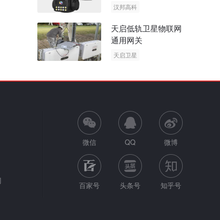
阳能多摄球机
汉邦高科
AOV摄像机
天启低轨卫星物联网
太阳能多摄球机
通用网关
天启卫星
卫星物联网
微信
QQ
微博
网
百家号
头条号
知乎号