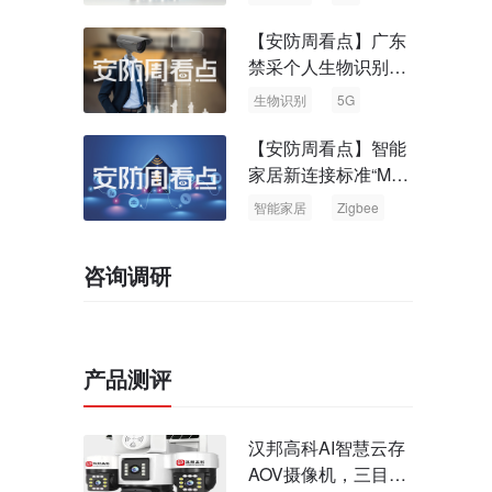
【安防周看点】广东
禁采个人生物识别信
息 中国5G基站占全
生物识别
5G
球70%
【安防周看点】智能
家居新连接标准“Matt
er” Zigbee联盟更名
智能家居
Zigbee
咨询调研
产品测评
汉邦高科AI智慧云存
AOV摄像机，三目太