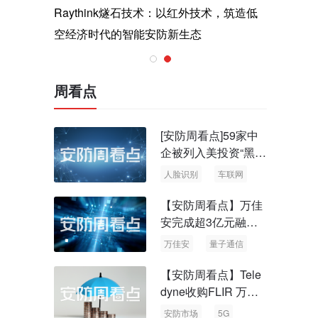
与医疗运
Raythink燧石技术：以红外技术，筑造低
智联航空
空经济时代的智能安防新生态
输行业创
周看点
[安防周看点]59家中
企被列入美投资“黑名
单” 中国信通院启动
人脸识别
车联网
可信人脸识别测试
【安防周看点】万佳
安完成超3亿元融资
国内首批量子通信标
万佳安
量子通信
准出台
【安防周看点】Tele
dyne收购FLIR 万物
云新品牌“万御安防”
安防市场
5G