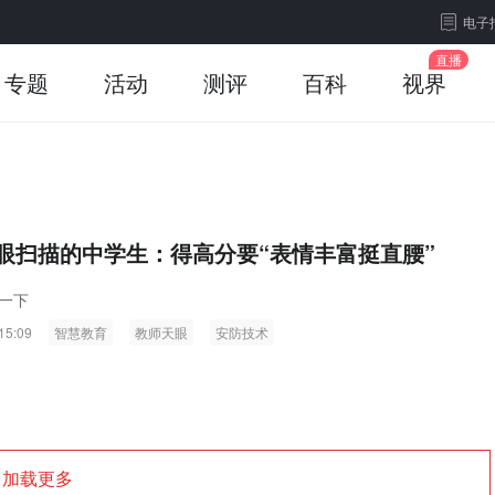
电子
专题
活动
测评
百科
视界
眼扫描的中学生：得高分要“表情丰富挺直腰”
一下
15:09
智慧教育
教师天眼
安防技术
加载更多