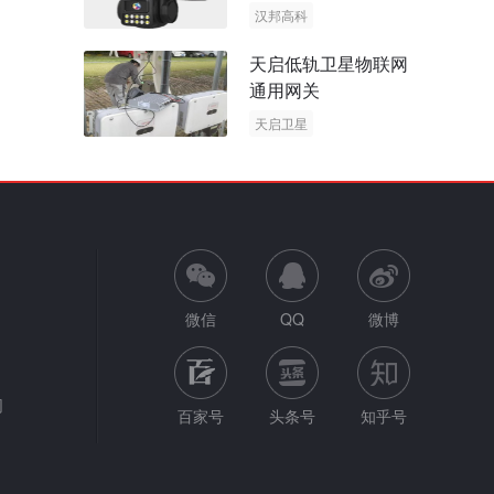
阳能多摄球机
汉邦高科
AOV摄像机
天启低轨卫星物联网
太阳能多摄球机
通用网关
天启卫星
卫星物联网
微信
QQ
微博
网
百家号
头条号
知乎号