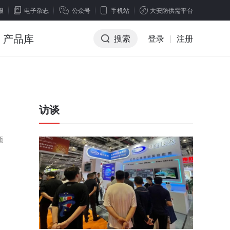
报
电子杂志
公众号
手机站
大安防供需平台
产品库
搜索
登录
|
注册
访谈
须