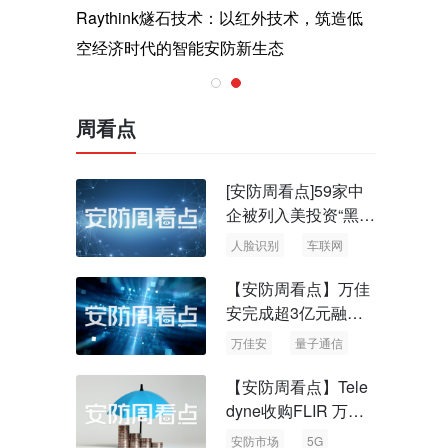
与医疗运
Raythink燧石技术：以红外技术，筑造低
智联航空
空经济时代的智能安防新生态
输行业创
周看点
[安防周看点]59家中
企被列入美投资“黑名
单” 中国信通院启动
人脸识别
车联网
可信人脸识别测试
【安防周看点】万佳
安完成超3亿元融资
国内首批量子通信标
万佳安
量子通信
准出台
【安防周看点】Tele
dyne收购FLIR 万物
云新品牌“万御安防”
安防市场
5G