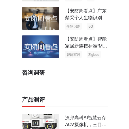
【安防周看点】广东
禁采个人生物识别信
息 中国5G基站占全
生物识别
5G
球70%
【安防周看点】智能
家居新连接标准“Matt
er” Zigbee联盟更名
智能家居
Zigbee
咨询调研
产品测评
汉邦高科AI智慧云存
AOV摄像机，三目太