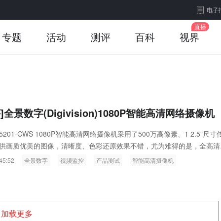
电子
专题
活动
测评
百科
视界
]全景数字(Digivision)1080P智能高清网络摄像机
5201-CWS 1080P智能高清网络摄像机采用了500万高像素、1 2.5”尺寸
供画质优美的图像，清晰度、色彩还原效果不错，尤为难得的是，全高清
时很低，网络带宽码率也控制得十分平稳。
45:52
全景数字
视频监控
产品测试
智能高清摄像机
加载更多