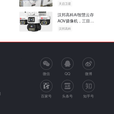
天启卫星
卫星物联网
汉邦高科AI智慧云存
AOV摄像机，三目太
阳能多摄球机
汉邦高科
AOV摄像机
太阳能多摄球机
微信
QQ
微博
网
百家号
头条号
知乎号