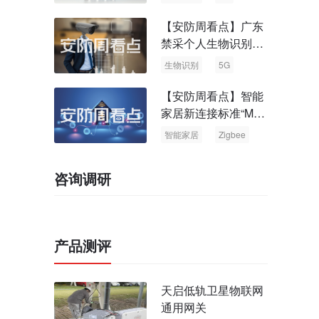
【安防周看点】广东
禁采个人生物识别信
息 中国5G基站占全
生物识别
5G
球70%
【安防周看点】智能
家居新连接标准“Matt
er” Zigbee联盟更名
智能家居
Zigbee
咨询调研
产品测评
天启低轨卫星物联网
通用网关