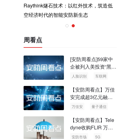
与医疗运
Raythink燧石技术：以红外技术，筑造低
智联航空
空经济时代的智能安防新生态
输行业创
周看点
[安防周看点]59家中
企被列入美投资“黑名
单” 中国信通院启动
人脸识别
车联网
可信人脸识别测试
【安防周看点】万佳
安完成超3亿元融资
国内首批量子通信标
万佳安
量子通信
准出台
【安防周看点】Tele
dyne收购FLIR 万物
云新品牌“万御安防”
安防市场
5G