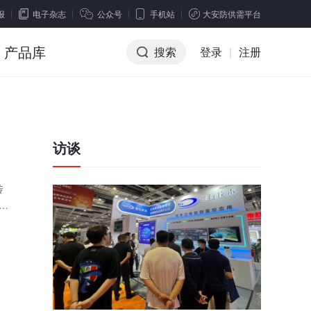
报
电子杂志
公众号
手机站
大安防供需平台
产品库
搜索
登录
|
注册
访谈
传
实