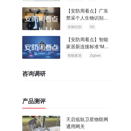
【安防周看点】广东
禁采个人生物识别信
息 中国5G基站占全
生物识别
5G
球70%
【安防周看点】智能
家居新连接标准“Matt
er” Zigbee联盟更名
智能家居
Zigbee
咨询调研
产品测评
天启低轨卫星物联网
通用网关