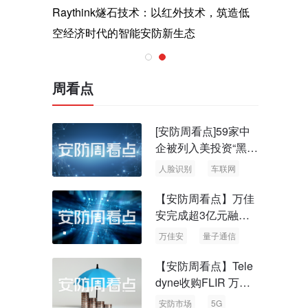
与医疗运
Raythink燧石技术：以红外技术，筑造低
智联航空
空经济时代的智能安防新生态
输行业创
周看点
[安防周看点]59家中
企被列入美投资“黑名
单” 中国信通院启动
人脸识别
车联网
可信人脸识别测试
【安防周看点】万佳
安完成超3亿元融资
国内首批量子通信标
万佳安
量子通信
准出台
【安防周看点】Tele
dyne收购FLIR 万物
云新品牌“万御安防”
安防市场
5G