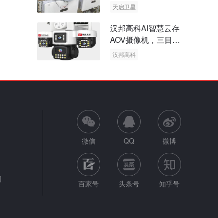
天启卫星
卫星物联网
汉邦高科AI智慧云存
AOV摄像机，三目太
阳能多摄球机
汉邦高科
AOV摄像机
太阳能多摄球机
微信
QQ
微博
网
百家号
头条号
知乎号