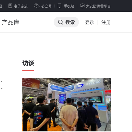
报
电子杂志
公众号
手机站
大安防供需平台
产品库
搜索
登录
|
注册
访谈
，
前