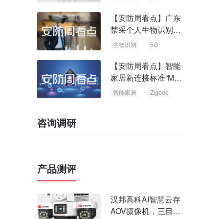
【安防周看点】广东
禁采个人生物识别信
息 中国5G基站占全
生物识别
5G
球70%
【安防周看点】智能
家居新连接标准“Matt
er” Zigbee联盟更名
智能家居
Zigbee
咨询调研
产品测评
汉邦高科AI智慧云存
AOV摄像机，三目太