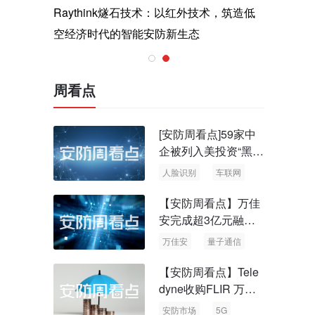
与医疗运
Raythink燧石技术：以红外技术，筑造低
智联航空
空经济时代的智能安防新生态
输行业创
周看点
[安防周看点]59家中
企被列入美投资“黑名
单” 中国信通院启动
人脸识别
车联网
可信人脸识别测试
【安防周看点】万佳
安完成超3亿元融资
国内首批量子通信标
万佳安
量子通信
准出台
【安防周看点】Tele
dyne收购FLIR 万物
云新品牌“万御安防”
安防市场
5G