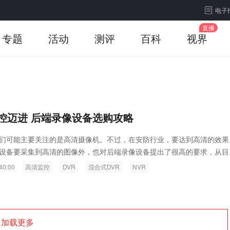
电子
专题
活动
测评
百科
视界
控迈进 后端录像设备选购攻略
们可能主要关注的是高清摄像机。不过，在安防行业，要达到高清的效果
设备要采集到高清的图像外，也对后端录像设备提出了很高的要求，从目
存储设备来看，主要有DVR、混合DVR、NVR、PDVR几种存储设备...
40:00
高清监控
DVR
混合式DVR
NVR
加载更多