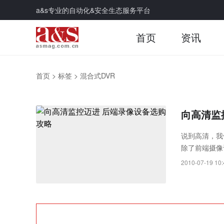
a&s专业的自动化&安全生态服务平台
首页
资讯
首页
>
标签
>
混合式DVR
向高清监
说到高清，我
除了前端摄像
市场现有的后端
2010-07-19 10: