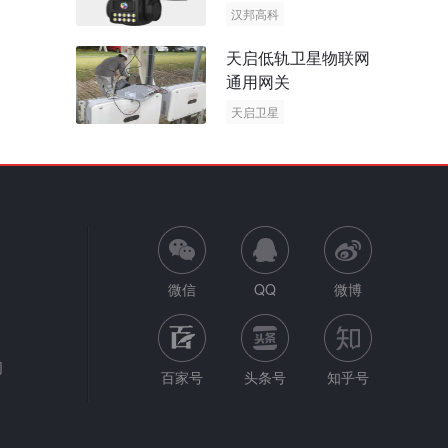
阳能多摄球机
汉邦高科
AOV摄像机
天启低轨卫星物联网
太阳能多摄球机
通用网关
天启卫星
卫星物联网
微信
QQ
微博
网
百家号
头条号
知乎号