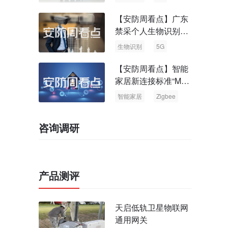
【安防周看点】广东
禁采个人生物识别信
息 中国5G基站占全
生物识别
5G
球70%
【安防周看点】智能
家居新连接标准“Matt
er” Zigbee联盟更名
智能家居
Zigbee
咨询调研
产品测评
天启低轨卫星物联网
通用网关