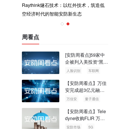
与医疗运
Raythink燧石技术：以红外技术，筑造低
智联航空
空经济时代的智能安防新生态
输行业创
周看点
[安防周看点]59家中
企被列入美投资“黑名
单” 中国信通院启动
人脸识别
车联网
可信人脸识别测试
【安防周看点】万佳
安完成超3亿元融资
国内首批量子通信标
万佳安
量子通信
准出台
【安防周看点】Tele
dyne收购FLIR 万物
云新品牌“万御安防”
安防市场
5G