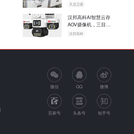
天启卫星
卫星物联网
汉邦高科AI智慧云存
AOV摄像机，三目太
阳能多摄球机
汉邦高科
AOV摄像机
太阳能多摄球机
微信
QQ
微博
网
百家号
头条号
知乎号