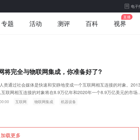
电子
专题
活动
测评
百科
视界
网将完全与物联网集成，你准备好了?
人类通过社会媒体是快速和安静地变成一个互联网相互连接的对象。201
预测,互联网相互连接的对象将在8.9万亿年和2020年一个8.9万亿美元的市场
连接机器的数量将超过4:1的地球人口到2020年,未来的互联网将主要是物
00:00
互联网
物联网集成
机器设备
遵从人类,由于互联网的一切。
加载更多