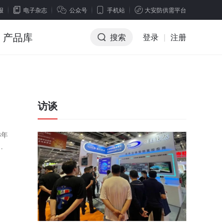
报
电子杂志
公众号
手机站
大安防供需平台
产品库
搜索
登录
|
注册
访谈
3年
自
联