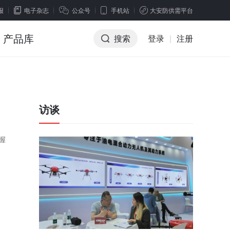
报
电子杂志
公众号
手机站
大安防供需平台
产品库
搜索
登录
|
注册
访谈
握