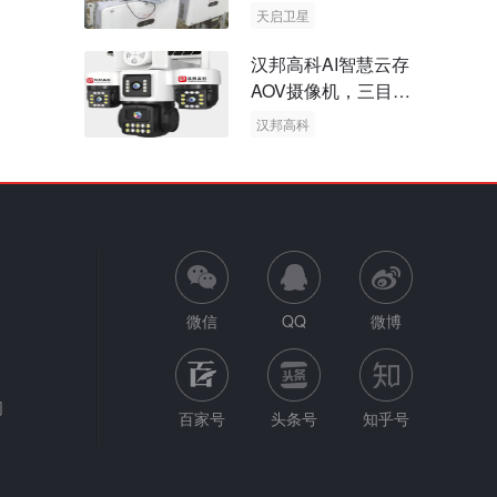
天启卫星
卫星物联网
汉邦高科AI智慧云存
AOV摄像机，三目太
阳能多摄球机
汉邦高科
AOV摄像机
太阳能多摄球机
微信
QQ
微博
网
百家号
头条号
知乎号