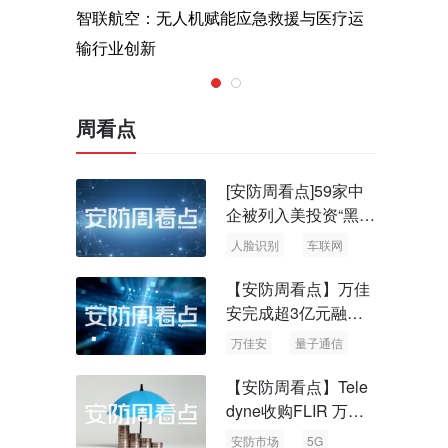
术，筑造低
智联航空：无人机赋能应急救援与医疗运
Rayth
输行业创新
空经济时
周看点
[安防周看点]59家中
企被列入美投资“黑名
单” 中国信通院启动
人脸识别
车联网
可信人脸识别测试
【安防周看点】万佳
安完成超3亿元融资
国内首批量子通信标
万佳安
量子通信
准出台
【安防周看点】Tele
dyne收购FLIR 万物
云新品牌“万御安防”
安防市场
5G