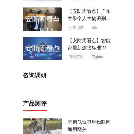
【安防周看点】广东
禁采个人生物识别信
息 中国5G基站占全
生物识别
5G
球70%
【安防周看点】智能
家居新连接标准“Matt
er” Zigbee联盟更名
智能家居
Zigbee
咨询调研
产品测评
天启低轨卫星物联网
通用网关