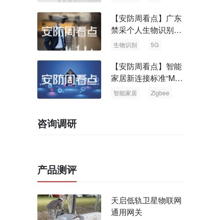
【安防周看点】广东
禁采个人生物识别信
息 中国5G基站占全
生物识别
5G
球70%
【安防周看点】智能
家居新连接标准“Matt
er” Zigbee联盟更名
智能家居
Zigbee
咨询调研
产品测评
天启低轨卫星物联网
通用网关