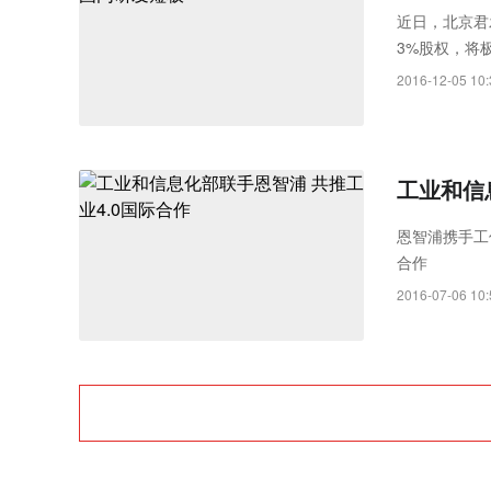
Rayth
近日，北京君发
3%股权，将
空经济时
市场前三甲。
2016-12-05 10:
工业和信
恩智浦携手工
合作
2016-07-06 10: