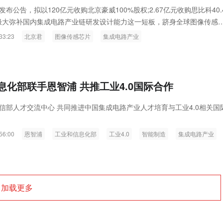
ink燧石技术：以红外技术，筑造低
智联航空：无人机赋能应急救援
布公告，拟以120亿元收购北京豪威100%股权;2.67亿元收购思比科40.
极大弥补国内集成电路产业链研发设计能力这一短板，跻身全球图像传感
代的智能安防新生态
输行业创新
33:23
北京君
图像传感芯片
集成电路产业
息化部联手恩智浦 共推工业4.0国际合作
信部人才交流中心 共同推进中国集成电路产业人才培育与工业4.0相关国
56:00
恩智浦
工业和信息化部
工业4.0
智能制造
集成电路产业
加载更多