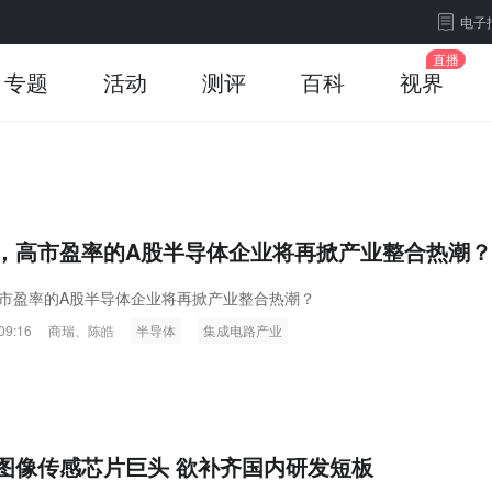
电子
专题
活动
测评
百科
视界
，高市盈率的A股半导体企业将再掀产业整合热潮？
市盈率的A股半导体企业将再掀产业整合热潮？
09:16
商瑞、陈皓
半导体
集成电路产业
图像传感芯片巨头 欲补齐国内研发短板