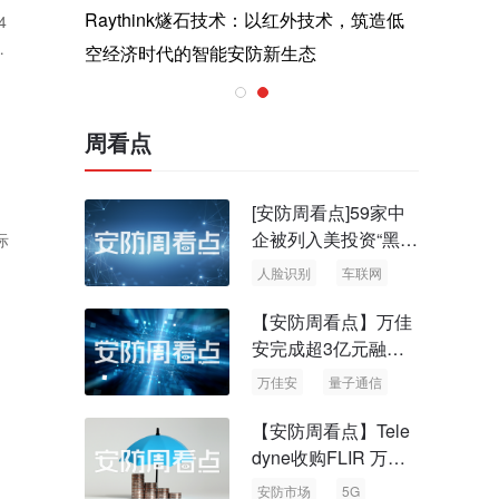
与医疗运
Raythink燧石技术：以红外技术，筑造低
智联航空
4
器
空经济时代的智能安防新生态
输行业创
周看点
[安防周看点]59家中
企被列入美投资“黑名
际
单” 中国信通院启动
人脸识别
车联网
可信人脸识别测试
【安防周看点】万佳
安完成超3亿元融资
国内首批量子通信标
万佳安
量子通信
准出台
【安防周看点】Tele
dyne收购FLIR 万物
云新品牌“万御安防”
安防市场
5G