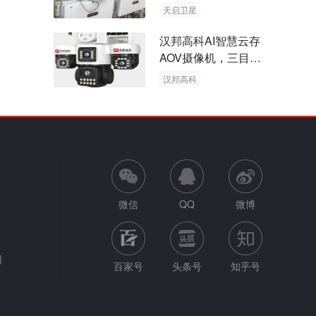
天启卫星
卫星物联网
汉邦高科AI智慧云存
AOV摄像机，三目太
阳能多摄球机
汉邦高科
AOV摄像机
太阳能多摄球机
微信
QQ
微博
网
百家号
头条号
知乎号