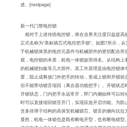
述。[nextpage]
新一代门禁电控锁
相对于上述传统电控锁，将在业界关注度日益提高的
正式名称为“美标插芯式电控把手锁”。如图7所示，
于机械锁体里的电控元器件与机械部件的密切配合所
观，电控锁的本质，机电一体锁故而得名。从结构上
的机械锁扣板等几大部件。其工作原理是由电控锁体
置，阻止或释放门外把手的转动，形成上锁和开锁状
但不能带动锁舌缩回（离合器功能把手）。开锁状态
开锁状态，门内把手永远常开，即门内侧始终可以转
时可以直接缩回锁舌开门，实现应急开启功能。为防
含多排弹子结构的高保安机械锁芯。锁舌的侧向抗拉
显然，机电一体锁也是既有断电开型，也有断电锁型。工