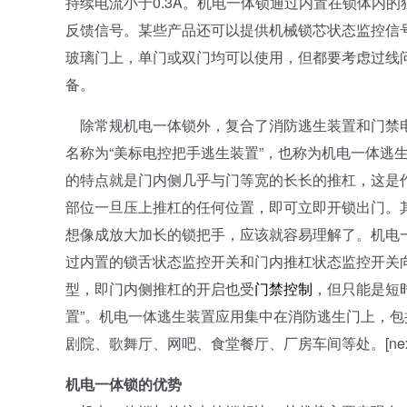
持续电流小于0.3A。机电一体锁通过内置在锁体内
反馈信号。某些产品还可以提供机械锁芯状态监控信
玻璃门上，单门或双门均可以使用，但都要考虑过线
备。
除常规机电一体锁外，复合了消防逃生装置和门禁电
名称为“美标电控把手逃生装置”，也称为机电一体逃
的特点就是门内侧几乎与门等宽的长长的推杠，这是
部位一旦压上推杠的任何位置，即可立即开锁出门。
想像成放大加长的锁把手，应该就容易理解了。机电
过内置的锁舌状态监控开关和门内推杠状态监控开关
型，即门内侧推杠的开启也受
门禁控制
，但只能是短
置”。机电一体逃生装置应用集中在消防逃生门上，
剧院、歌舞厅、网吧、食堂餐厅、厂房车间等处。[nextp
机电一体锁的优势