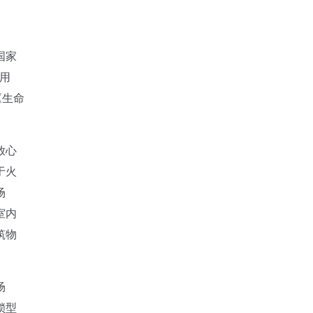
国家
散用
《生命
放心
于火
场
室内
筑物
场
锁型