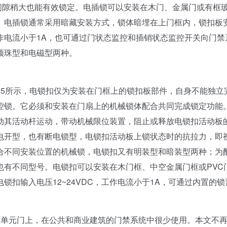
间隙稍大也能有效锁定。电插锁可以安装在木门、金属门或有框
。电插锁通常采用暗藏安装方式，锁体暗埋在上门框内，锁扣板
工作电流小于1A，也可通过门状态监控和插销状态监控开关向门禁
顶珠型和电磁型两种。
5所示，电锁扣仅为安装在门框上的锁扣板部件，自身不能独立
控锁。它必须和安装在门扇上的机械锁体配合共同完成锁定功能
动其活动杆运动，带动机械限位装置，阻止或释放电锁扣活动板
电开型，也有断电锁型，电锁扣活动板上锁状态时的抗拉力，即
合不同安装位置的机械锁，电锁扣又有明装型和暗装型两种；为
也有不同型号。电锁扣可以安装在木门框、中空金属门框或PVC
扣输入电压12~24VDC，工作电流小于1A，可通过内置的锁
单元门上，在公共和商业建筑的门禁系统中很少使用。本文不