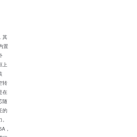
，其
内置
外
框上
装
空转
是在
芯随
证的
力。
5A，