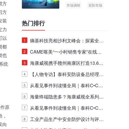
锁方
市场调研
安防市场
启方
AIoT
安装
热门排行
定力
可以
熵基科技亮相沙利文峰会：探索全栈
1
锁都
脑机技术商业化生态新路径
CAME喀美“一小时销售专家”在线赋
2
锁也
能培训正式启动！
海康威视携手赣州南康区打造13.6公
3
系统
里绿波网
【人物专访】泰科安防设备总经理张
4
宁解码安防出海新范式
从看见事件到读懂全局｜泰科C•CUR
5
E IQ 3.20开启安防运营智能新时代
海量终端隐患多？海康威视全系列物
6
工作原
联安全产品，四层守护更放心！
从看见事件到读懂全局｜泰科C•CUR
7
动，
E IQ 3.20开启安防运营智能新时代
工业产品生产中安全防护设计与评估
8
双向