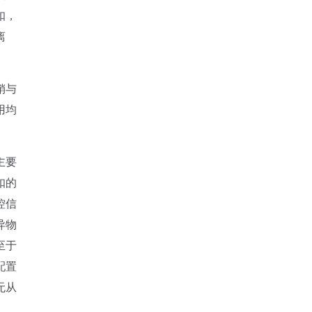
扣，
离
销与
用均
主要
扣的
控信
异物
至于
配置
无从