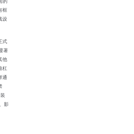
需的
有框
线设
正式
显著
其他
推杠
样通
禁
生装
、影