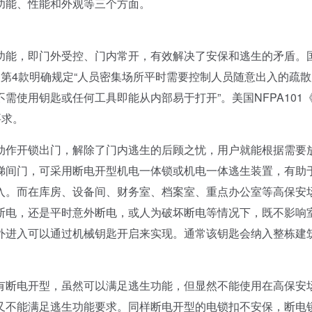
功能、性能和外观等三个方面。
能，即门外受控、门内常开，有效解决了安保和逃生的矛盾。
4.12条第4款明确规定“人员密集场所平时需要控制人员随意出入的疏
需使用钥匙或任何工具即能从内部易于打开”。美国NFPA101
要求。
作开锁出门，解除了门内逃生的后顾之忧，用户就能根据需要
梯间门，可采用断电开型机电一体锁或机电一体逃生装置，有助
入。而在库房、设备间、财务室、档案室、重点办公室等高保安
断电，还是平时意外断电，或人为破坏断电等情况下，既不影响
外进入可以通过机械钥匙开启来实现。通常该钥匙会纳入整栋建
断电开型，虽然可以满足逃生功能，但显然不能使用在高保安
又不能满足逃生功能要求。同样断电开型的电锁扣不安保，断电