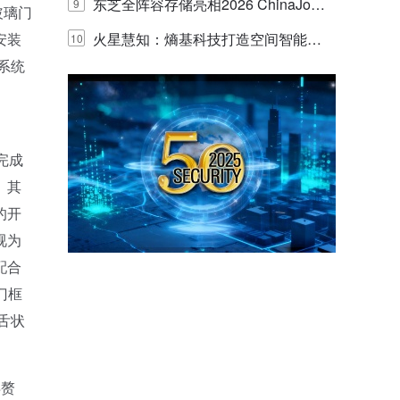
的实践与探讨
东芝全阵容存储亮相2026 ChinaJo
9
玻璃门
安装
y，以海量数据底座赋能“与AI同游”新
火星慧知：熵基科技打造空间智能时
10
系统
体验
代的认知中枢
完成
。其
的开
视为
配合
门框
舌状
再赘