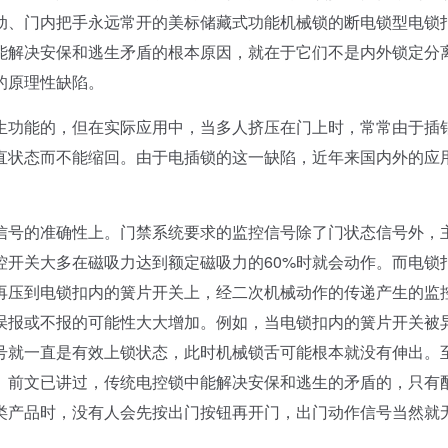
动、门内把手永远常开的美标储藏式功能机械锁的断电锁型电锁
能解决安保和逃生矛盾的根本原因，就在于它们不是内外锁定分
的原理性缺陷。
功能的，但在实际应用中，当多人挤压在门上时，常常由于插
直状态而不能缩回。由于电插锁的这一缺陷，近年来国内外的应
号的准确性上。门禁系统要求的监控信号除了门状态信号外，
控开关大多在磁吸力达到额定磁吸力的60%时就会动作。而电锁
再压到电锁扣内的簧片开关上，经二次机械动作的传递产生的监
误报或不报的可能性大大增加。例如，当电锁扣内的簧片开关被
号就一直是有效上锁状态，此时机械锁舌可能根本就没有伸出。
。前文已讲过，传统电控锁中能解决安保和逃生的矛盾的，只有
类产品时，没有人会先按出门按钮再开门，出门动作信号当然就