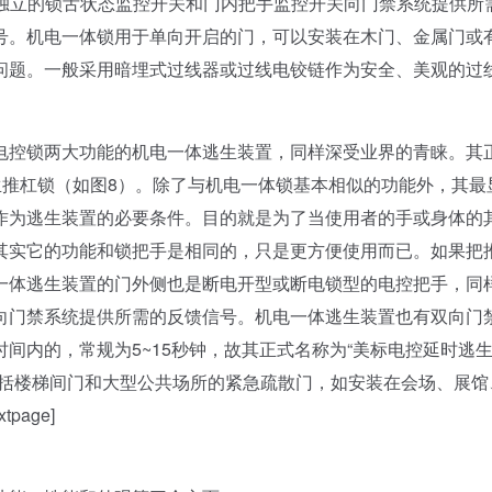
的独立的锁舌状态监控开关和门内把手监控开关向门禁系统提供所
号。机电一体锁用于单向开启的门，可以安装在木门、金属门或
问题。一般采用暗埋式过线器或过线电铰链作为安全、美观的过
控锁两大功能的机电一体逃生装置，同样深受业界的青睐。其
生推杠锁（如图8）。除了与机电一体锁基本相似的功能外，其最
作为逃生装置的必要条件。目的就是为了当使用者的手或身体的
其实它的功能和锁把手是相同的，只是更方便使用而已。如果把
一体逃生装置的门外侧也是断电开型或断电锁型的电控把手，同
向门禁系统提供所需的反馈信号。机电一体逃生装置也有双向门
时间内的，常规为5~15秒钟，故其正式名称为“美标电控延时逃
包括楼梯间门和大型公共场所的紧急疏散门，如安装在会场、展馆
age]