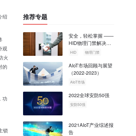
推荐专题
介绍
安全，轻松掌握 ——
终
HID物理门禁解决方
外观
案，启动智慧安全新
HID
物理门禁
防火
时代
AIoT市场回顾与展望
对的
（2022-2023）
AIoT市场
回顾与展望
2022全球安防50强
，功
安防50强
安防市场
安防行业
2021AIoT产业综述报
主锁
告