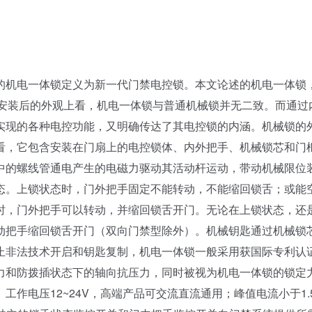
机电一体锁定义为新一代门禁电控锁。本文论述的机电一体锁
从安装后的外观上看，机电一体锁与普通机械锁并无二致。而通过
实现的各种电控功能，又明确传达了其电控锁的内涵。机械锁的
看，它包含安装在门扇上的电控锁体、内外把手、机械锁芯和门
中的螺线管通电产生的电磁力驱动其活动杆运动，带动机械限位
态。上锁状态时，门外把手固定不能转动，不能缩回锁舌；或能
时，门外把手可以转动，并缩回锁舌开门。无论在上锁状态，还
动把手缩回锁舌开门（双向门禁型除外）。机械钥匙通过机械锁
止非法技术开启和钥匙复制，机电一体锁一般采用获国际专利认
力和防拨插状态下的轴向抗压力，同时被视为机电一体锁的锁定
作电压12~24V，高端产品可交流直流通用；峰值电流小于1.