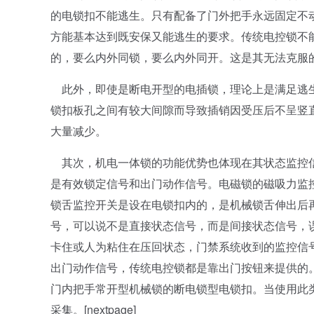
的电锁扣不能逃生。只有配备了门外把手永远固定不
方能基本达到既安保又能逃生的要求。传统电控锁不
的，要么内外同锁，要么内外同开。这是其无法克服
此外，即使是断电开型的电插锁，理论上是满足逃生
锁扣板孔之间有较大间隙而导致插销因受压后不呈竖
大量减少。
其次，机电一体锁的功能优势也体现在其状态监控信
是有效锁定信号和出门动作信号。电磁锁的磁吸力监
锁舌监控开关是设在电锁扣内的，是机械锁舌伸出后
号，可以说不是直接状态信号，而是间接状态信号，
卡住或人为粘住在压回状态，门禁系统收到的监控信
出门动作信号，传统电控锁都是靠出门按钮来提供的
门内把手常开型机械锁的断电锁型电锁扣。当使用此
采集。[nextpage]