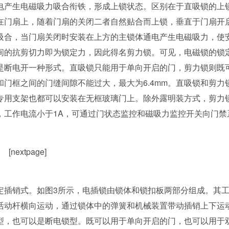
电产生电磁吸力吸合衔铁，形成上锁状态。区别在于直吸锁的上
在门扇上，随着门扇的关闭二者自然贴合而上锁，垂直于门扇开
吸合，当门扇关闭时安装在上方的主锁体通电产生电磁吸力，使
间的抗剪切力即为锁定力，因此得名剪力锁。可见，电磁锁的锁
是断电开一种形式。直吸锁只能用于单向开启的门，剪力锁则既
门框之间的门缝间隙不能过大，最大为6.4mm。直吸锁和剪力
专用支架也都可以安装在无框玻璃门上。除外露明装方式，剪力
C，工作电流小于1A，可通过门状态监控和磁吸力监控开关向门禁
[nextpage]
插销式。如图3所示，电插锁由锁体和锁扣板两部分组成。其
活动杆横向运动，通过锁体中的弹簧和机械装置带动插销上下运
型，也可以是断电锁型。既可以用于单向开启的门，也可以用于