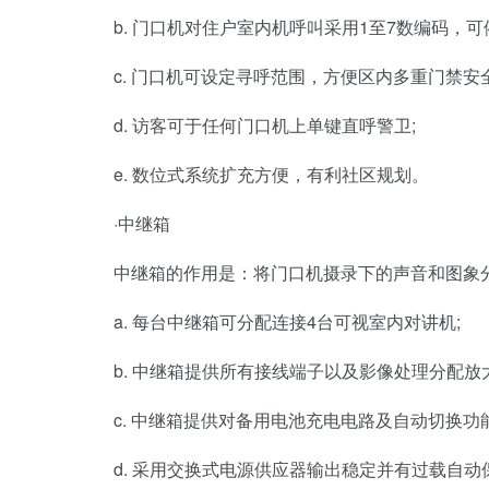
b. 门口机对住户室内机呼叫采用1至7数编码，可
c. 门口机可设定寻呼范围，方便区内多重门禁安全
d. 访客可于任何门口机上单键直呼警卫;
e. 数位式系统扩充方便，有利社区规划。
·中继箱
中继箱的作用是：将门口机摄录下的声音和图象分
a. 每台中继箱可分配连接4台可视室内对讲机;
b. 中继箱提供所有接线端子以及影像处理分配放大
c. 中继箱提供对备用电池充电电路及自动切换功能
d. 采用交换式电源供应器输出稳定并有过载自动