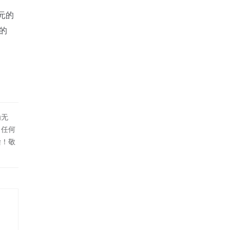
元的
的
为无
！任何
偿！敬