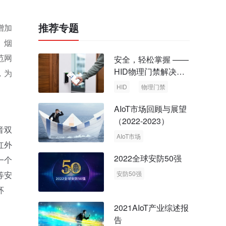
推荐专题
增加
、烟
范网
安全，轻松掌握 ——
HID物理门禁解决方
，为
案，启动智慧安全新
HID
物理门禁
时代
AIoT市场回顾与展望
（2022-2023）
音双
AIoT市场
红外
回顾与展望
2022全球安防50强
一个
等安
安防50强
安防市场
安防行业
环
2021AIoT产业综述报
告