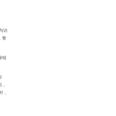
与访
，警
按钮
2
后，
时，