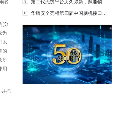
体验
代的认知中枢
第二代无线平台历久弥新，赋能物联
伸缩
9
网创新迭代
华脑安全亮相第四届中国脑机接口大
10
(分
赛 工业安全脑机接口技术赢行业顶级
成为
专家关注
可以
样的
及所
使用
。并把