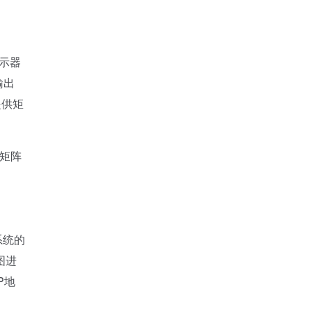
示器
输出
提供矩
矩阵
系统的
图进
P地