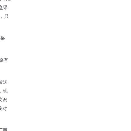
盒采
R，只
盒采
原有
传送
，现
纹识
接对
厂商