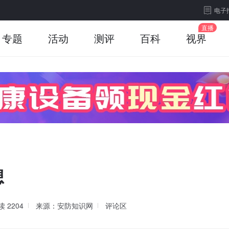
电子
专题
活动
测评
百科
视界
想
读
2204
来源：安防知识网
评论区