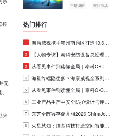
的系
市场调研
安防市场
AIoT
热门排行
监控
海康威视携手赣州南康区打造13.6公
1
里绿波网
【人物专访】泰科安防设备总经理张
2
宁解码安防出海新范式
从看见事件到读懂全局｜泰科C•CUR
3
E IQ 3.20开启安防运营智能新时代
海量终端隐患多？海康威视全系列物
4
并无
联安全产品，四层守护更放心！
从看见事件到读懂全局｜泰科C•CUR
5
能、
E IQ 3.20开启安防运营智能新时代
工业产品生产中安全防护设计与评估
6
的实践与探讨
东芝全阵容存储亮相2026 ChinaJo
7
也决
y，以海量数据底座赋能“与AI同游”新
火星慧知：熵基科技打造空间智能时
8