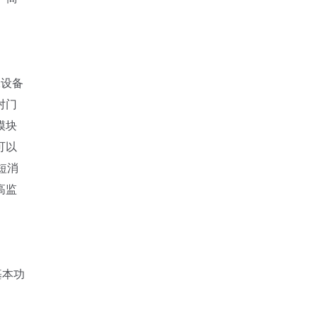
像设备
对门
模块
可以
短消
高监
基本功