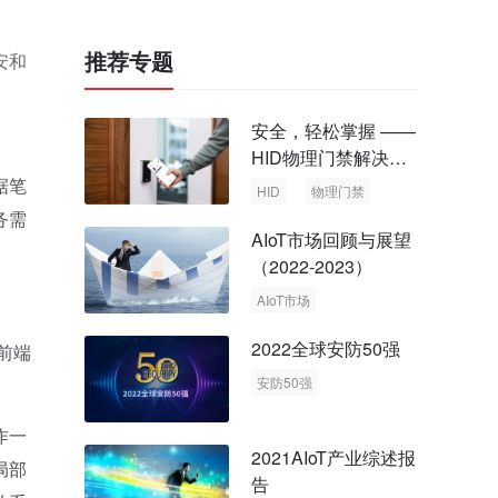
推荐专题
安和
安全，轻松掌握 ——
HID物理门禁解决方
案，启动智慧安全新
据笔
HID
物理门禁
时代
务需
AIoT市场回顾与展望
（2022-2023）
AIoT市场
回顾与展望
2022全球安防50强
前端
安防50强
安防市场
安防行业
作一
2021AIoT产业综述报
局部
告