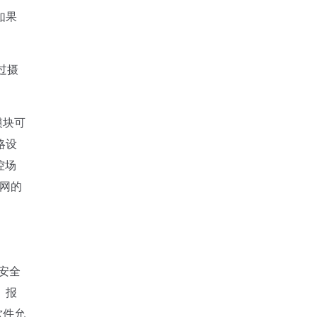
如果
过摄
模块可
略设
控场
公网的
安全
、报
软件允