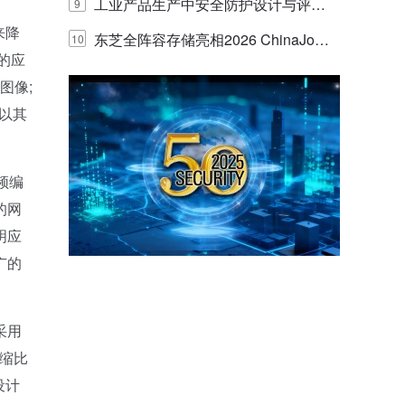
E IQ 3.20开启安防运营智能新时代
工业产品生产中安全防护设计与评估
9
来降
的实践与探讨
东芝全阵容存储亮相2026 ChinaJo
10
的应
y，以海量数据底座赋能“与AI同游”新
图像;
体验
以其
频编
的网
明应
广的
采用
压缩比
设计