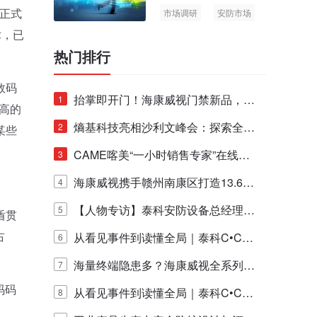
经正式
市场调研
安防市场
AIoT
术，已
热门排行
数码
抬掌即开门！海康威视门禁新品，不
1
更高的
止认人脸，更认"掌"中静脉！
熵基科技亮相沙利文峰会：探索全栈
2
某些
脑机技术商业化生态新路径
CAME喀美“一小时销售专家”在线赋
3
能培训正式启动！
海康威视携手赣州南康区打造13.6公
4
里绿波网
【人物专访】泰科安防设备总经理张
5
盾贯
占
宁解码安防出海新范式
从看见事件到读懂全局｜泰科C•CUR
6
E IQ 3.20开启安防运营智能新时代
海量终端隐患多？海康威视全系列物
7
码码
联安全产品，四层守护更放心！
从看见事件到读懂全局｜泰科C•CUR
8