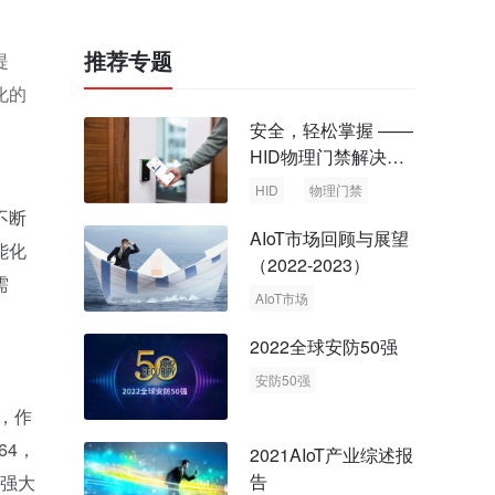
推荐专题
提
化的
安全，轻松掌握 ——
HID物理门禁解决方
案，启动智慧安全新
HID
物理门禁
时代
不断
AIoT市场回顾与展望
能化
（2022-2023）
需
AIoT市场
回顾与展望
2022全球安防50强
安防50强
安防市场
安防行业
，作
64，
2021AIoT产业综述报
告
更强大