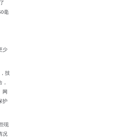
据了
50毫
更少
术，技
合，
、网
保护
这些现
情况