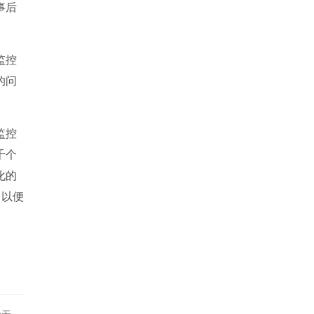
事后
监控
的问
监控
千个
化的
，以便