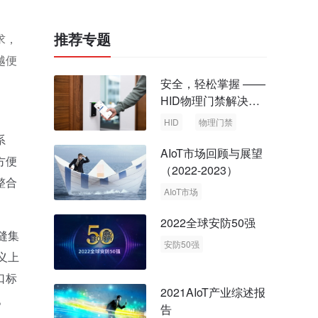
推荐专题
求，
越便
安全，轻松掌握 ——
HID物理门禁解决方
案，启动智慧安全新
HID
物理门禁
时代
系
AIoT市场回顾与展望
方便
（2022-2023）
整合
AIoT市场
回顾与展望
2022全球安防50强
缝集
安防50强
义上
安防市场
安防行业
口标
2021AIoT产业综述报
。
告