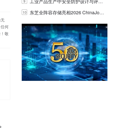
E IQ 3.20开启安防运营智能新时代
工业产品生产中安全防护设计与评估
9
的实践与探讨
东芝全阵容存储亮相2026 ChinaJo
10
为无
y，以海量数据底座赋能“与AI同游”新
！任何
偿！敬
体验
?