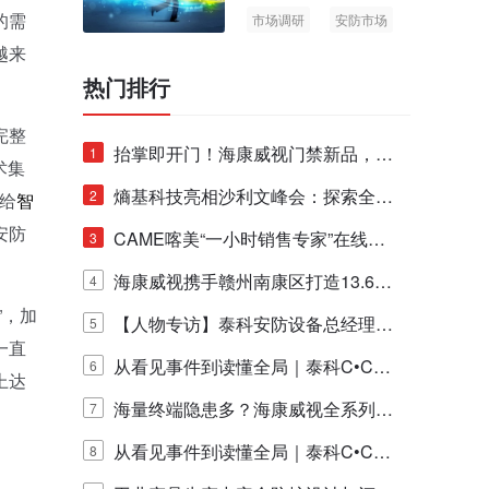
的需
市场调研
安防市场
AIoT
越来
热门排行
完整
抬掌即开门！海康威视门禁新品，不
1
术集
止认人脸，更认"掌"中静脉！
熵基科技亮相沙利文峰会：探索全栈
2
给
智
安防
脑机技术商业化生态新路径
CAME喀美“一小时销售专家”在线赋
3
能培训正式启动！
海康威视携手赣州南康区打造13.6公
4
”，加
里绿波网
【人物专访】泰科安防设备总经理张
5
一直
宁解码安防出海新范式
从看见事件到读懂全局｜泰科C•CUR
6
上达
E IQ 3.20开启安防运营智能新时代
海量终端隐患多？海康威视全系列物
7
联安全产品，四层守护更放心！
从看见事件到读懂全局｜泰科C•CUR
8