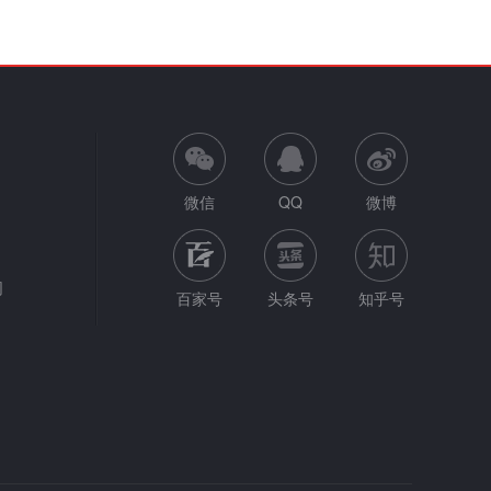
微信
QQ
微博
网
百家号
头条号
知乎号