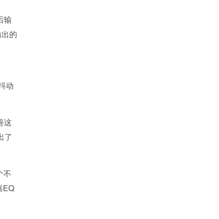
后输
输出的
抖动
善这
出了
个不
器EQ