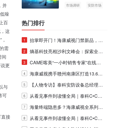
，并
市场调研
安防市场
AIoT
、低噪
热门排行
上百
此，这
”，
抬掌即开门！海康威视门禁新品，不
1
的需
止认人脸，更认"掌"中静脉！
熵基科技亮相沙利文峰会：探索全栈
2
时间
脑机技术商业化生态新路径
CAME喀美“一小时销售专家”在线赋
3
来说更
能培训正式启动！
海康威视携手赣州南康区打造13.6公
4
里绿波网
【人物专访】泰科安防设备总经理张
5
以与
将可
宁解码安防出海新范式
从看见事件到读懂全局｜泰科C•CUR
6
E IQ 3.20开启安防运营智能新时代
海量终端隐患多？海康威视全系列物
7
可直接
联安全产品，四层守护更放心！
从看见事件到读懂全局｜泰科C•CUR
8