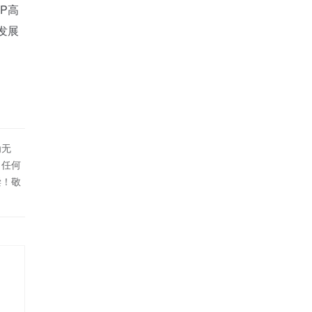
P高
发展
为无
！任何
偿！敬
用