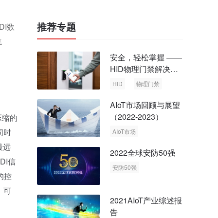
推荐专题
DI数
集
安全，轻松掌握 ——
HID物理门禁解决方
案，启动智慧安全新
HID
物理门禁
时代
AIoT市场回顾与展望
（2022-2023）
压缩的
同时
AIoT市场
回顾与展望
最远
2022全球安防50强
DI信
安防50强
的控
安防市场
安防行业
，可
2021AIoT产业综述报
告