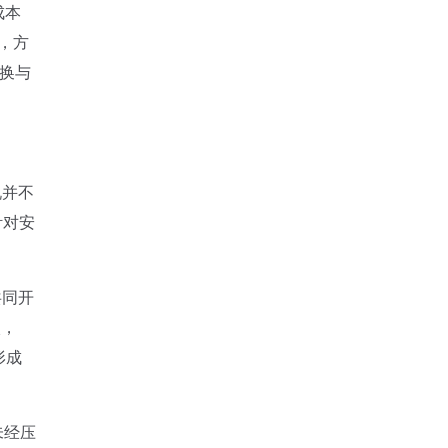
成本
虑，方
转换与
说并不
针对安
用共同开
入，
形成
未经压