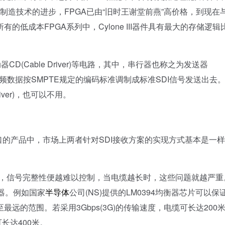
及制造技术的进步，FPGA已由“旧时王谢堂前燕”高价格，到现在
有的低成本FPGA系列中，Cylone III器件具有最大的存储逻辑
。
CD(Cable Driver)等电路，其中，串行器也称之为发送器
/20BIT视频数据按SMPTE规定的编码标准调制成标准SDI信号发送出去
iver)，也可以不用。
的产品中，市场上两者针对SDI接收方案的实现方式基本是一
率越高，信号完整性便越难以控制，当电缆越长时，这些问题就越严重
器。例如国家
半导体
公司(NS)提供的LM0394均衡器芯片可以保
远的范围。若采用3Gbps(3G)的传输速度，电缆可长达200
长达400米。