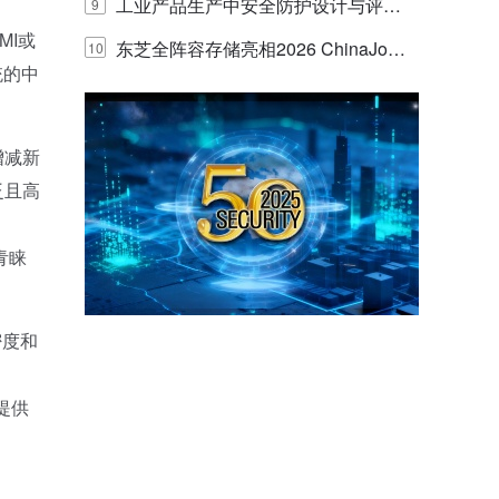
E IQ 3.20开启安防运营智能新时代
工业产品生产中安全防护设计与评估
9
MI或
的实践与探讨
东芝全阵容存储亮相2026 ChinaJo
10
统的中
y，以海量数据底座赋能“与AI同游”新
体验
增减新
泛且高
青睐
密度和
提供
，