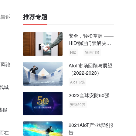
推荐专题
驰告诉
安全，轻松掌握 ——
HID物理门禁解决方
案，启动智慧安全新
HID
物理门禁
时代
万凤驰
AIoT市场回顾与展望
（2022-2023）
AIoT市场
线城
回顾与展望
2022全球安防50强
安防50强
线报
安防市场
安防行业
。
2021AIoT产业综述报
告
而在