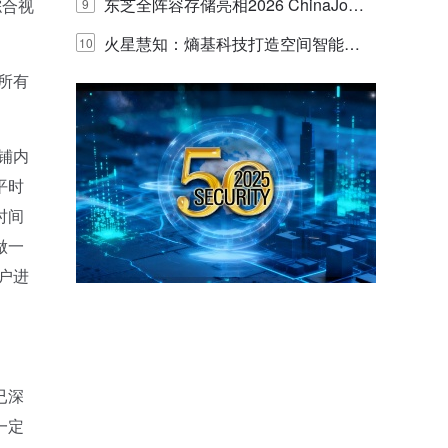
的实践与探讨
东芝全阵容存储亮相2026 ChinaJo
综合视
9
y，以海量数据底座赋能“与AI同游”新
火星慧知：熵基科技打造空间智能时
10
所有
体验
代的认知中枢
铺内
平时
时间
做一
户进
已深
一定