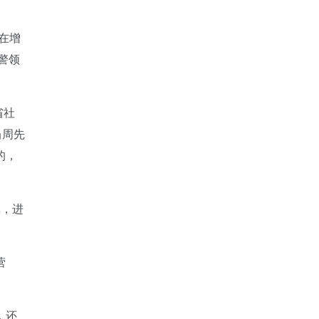
在增
警领
省社
当周先
的，
慎，进
营
，还