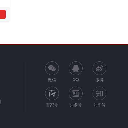
微信
QQ
微博
网
百家号
头条号
知乎号