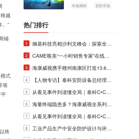
商
市场调研
安防市场
AIoT
价格越
热门排行
。”
商铺
熵基科技亮相沙利文峰会：探索全栈
1
脑机技术商业化生态新路径
CAME喀美“一小时销售专家”在线赋
2
能培训正式启动！
海康威视携手赣州南康区打造13.6公
3
区模式
里绿波网
【人物专访】泰科安防设备总经理张
4
等项
宁解码安防出海新范式
从看见事件到读懂全局｜泰科C•CUR
5
警平
E IQ 3.20开启安防运营智能新时代
海量终端隐患多？海康威视全系列物
6
联安全产品，四层守护更放心！
从看见事件到读懂全局｜泰科C•CUR
7
E IQ 3.20开启安防运营智能新时代
工业产品生产中安全防护设计与评估
8
以终