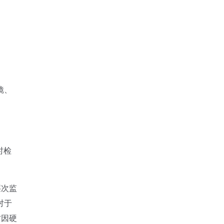
镜、
时检
层次监
对于
防因硬