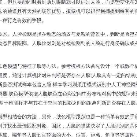
但只要能同时看到两只眼睛就可以识别人脸，而姿势变化在3
殊的通道具有天然的场景优势，摄像机可以很容易捕捉到乘客的
一种行之有效的手段。
术。人脸检测是指在动态的场景与复杂的背景中，判断是否存
动态目标跟踪。人脸比对则是对被检测到的人脸进行身份确认或
色模型与特征子脸等方法。参考模板方法首先设计一个或数个
程度，通过计算机比对来判断是否存在人脸;人脸具有一定的结构
断是否测试样本包含人脸;样本学习则采用模式识别中人工神经网
类器;肤色模型依据人脸肤色在色彩空间中分布相对集中的规律来
，基于检测样本与其在子空间的投影之间的距离判断是否存在人脸
型相结合的方法，另外，肤色模型跟踪也是一种简单有效的手
对并找出最佳匹配对象。因此，人脸的描述决定了人脸识别的具
鼻翼、嘴角等人脸五官轮廓的大小、位置、距离、角度等等属性