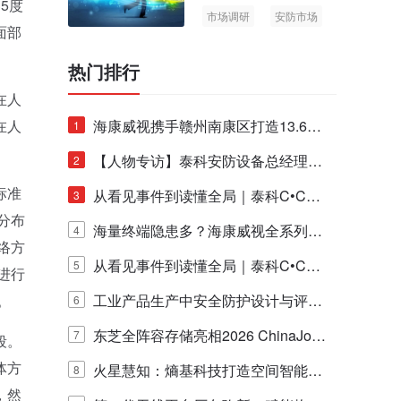
5度
市场调研
安防市场
面部
AIoT
热门排行
在人
在人
海康威视携手赣州南康区打造13.6公
1
里绿波网
【人物专访】泰科安防设备总经理张
2
标准
宁解码安防出海新范式
从看见事件到读懂全局｜泰科C•CUR
3
分布
E IQ 3.20开启安防运营智能新时代
海量终端隐患多？海康威视全系列物
4
络方
联安全产品，四层守护更放心！
从看见事件到读懂全局｜泰科C•CUR
5
进行
。
E IQ 3.20开启安防运营智能新时代
工业产品生产中安全防护设计与评估
6
的实践与探讨
东芝全阵容存储亮相2026 ChinaJo
7
段。
体方
y，以海量数据底座赋能“与AI同游”新
火星慧知：熵基科技打造空间智能时
8
，然