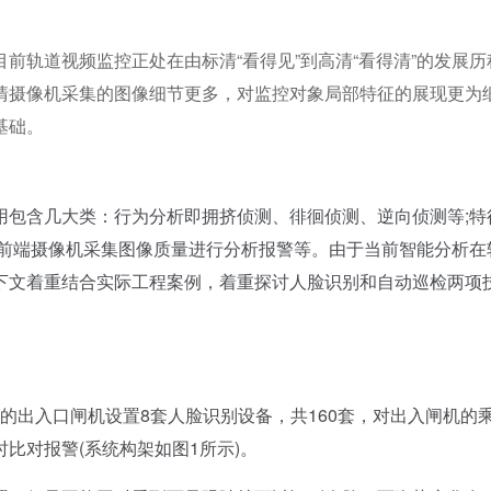
前轨道视频监控正处在由标清“看得见”到高清“看得清”的发展历
清摄像机采集的图像细节更多，对监控对象局部特征的展现更为
基础。
用包含几大类：行为分析即拥挤侦测、徘徊侦测、逆向侦测等;特
对前端摄像机采集图像质量进行分析报警等。由于当前智能分析在
下文着重结合实际工程案例，着重探讨人脸识别和自动巡检两项
出入口闸机设置8套人脸识别设备，共160套，对出入闸机的
比对报警(系统构架如图1所示)。