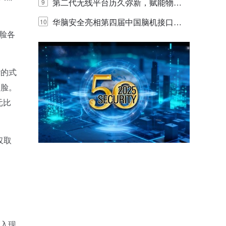
体验
代的认知中枢
第二代无线平台历久弥新，赋能物联
9
网创新迭代
华脑安全亮相第四届中国脑机接口大
10
脸各
赛 工业安全脑机接口技术赢行业顶级
专家关注
杂的式
人脸。
元比
仅取
入现