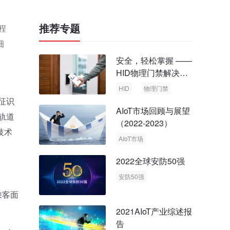
推荐专题
程
细
安全，轻松掌握 ——
HID物理门禁解决方
案，启动智慧安全新
HID
物理门禁
时代
征识
AIoT市场回顾与展望
轨道
（2022-2023）
技术
AIoT市场
回顾与展望
2022全球安防50强
安防50强
安防市场
安防行业
乘客面
2021AIoT产业综述报
告