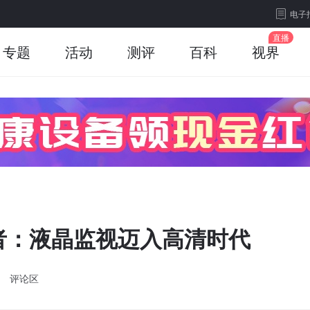
电子
专题
活动
测评
百科
视界
者：液晶监视迈入高清时代
评论区