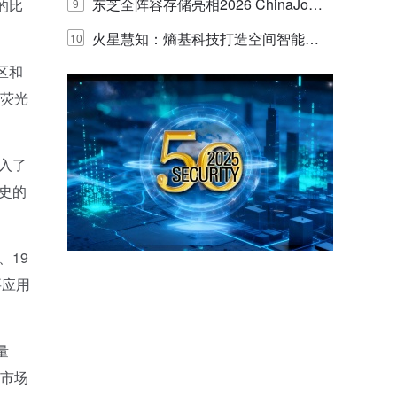
的实践与探讨
东芝全阵容存储亮相2026 ChinaJo
的比
9
y，以海量数据底座赋能“与AI同游”新
火星慧知：熵基科技打造空间智能时
10
区和
体验
代的认知中枢
用荧光
入了
史的
、19
要应用
。
量
是市场