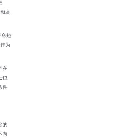
把
量就高
寿命短
D作为
旦在
士也
条件
念的
不向