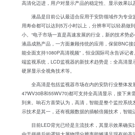
高清化迈进，用户对显示产品的稳定性、显示效果以
液晶是目前公认最适合应用于安防领域作为专业监
用寿命都可以达到5万小时以上，分辨率可以轻易做到
小。“电子市场一直是高速发展的行业，新的技术势
液晶成熟产品，一方面兼顾传统的应用，保留BNC接口
能全面支持1080P高清视频”，恒业国际司永告诉
端监视系统，LCD监视器的新技术趋势是：全高清显
硬屏显示全视角技术等。
全高清是包括监视器市场在内的安防行业整体发展的必
47WV30B和55WV70)都可支持全高清显示，
到来。响石方喜荣认为，高清，智能是整个监控系统
示技术是其一，还有视频数据的插帧倍频技术，智能运
目前LED背光已经是主流技术，其显示效果确实比C
由于拼接后的逻辑大屏物理分辨率能够满足现有的高