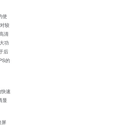
的使
相对较
高清
强大功
于后
PS的
的快速
清显
接屏