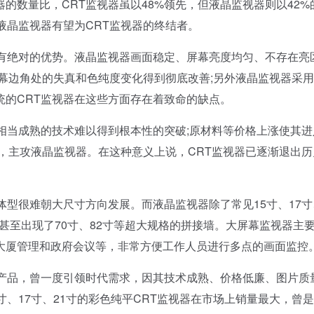
数量比，CRT监视器虽以48%领先，但液晶监视器则以42%
液晶监视器有望为CRT监视器的终结者。
绝对的优势。液晶监视器画面稳定、屏幕亮度均匀、不存在亮
幕边角处的失真和色纯度变化得到彻底改善;另外液晶监视器采
统的CRT监视器在这些方面存在着致命的缺点。
当成熟的技术难以得到根本性的突破;原材料等价格上涨使其进
，主攻液晶监视器。在这种意义上说，CRT监视器已逐渐退出历
很难朝大尺寸方向发展。而液晶监视器除了常见15寸、17寸
，甚至出现了70寸、82寸等超大规格的拼接墙。大屏幕监视器主
大厦管理和政府会议等，非常方便工作人员进行多点的画面监控
产品，曾一度引领时代需求，因其技术成熟、价格低廉、图片质
、17寸、21寸的彩色纯平CRT监视器在市场上销量最大，曾