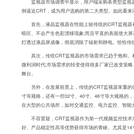
监视器市场调查中显示，用户端采购各类型监视器的
例逼近CRT，成为用户选购的第二大类型。如此看来
首先，液晶监视器在性能上较传统的CRT监视器有
暗区、不会产生色彩漂移现象;而且平直的表面使大屏
灯透过液晶屏成像，彻底消除了辐射和静电。恰恰传
其次，传统CRT监视器的市场需求已趋于饱和。相
微利润时代;市场需求的转变使得很多厂家已改变策略
舞台。
另外，在发展前景上，传统的CRT监视器笨重的体型
寸等规格，还有一些32寸、40寸、46寸等大规格的
在大型的公共场所，如对交通监控、电力监控、智能
不容置疑，CRT监视器作为第一代视频监控技术
好、产品稳定性高等优势获得市场的青睐。尤其是14寸