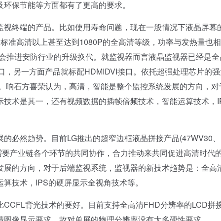
及环保节能等方面都有了更高的要求。
视终端的产品。比如使用寿命问题，现在一般情况下液晶屏幕
标准高清以上甚至达到1080P的全高清等级，功率与发热量也
必会推进安防行业的升级换代。就监视器而言液晶监视器已经是全
，另一方面产品就标配HDMIDVI接口。依托超强处理芯片的
记者。响石方喜荣认为，高清，智能是整个监控系统发展的方向，对
示技术是其一，还有视频数据的插帧倍频技术，智能运算技术，I
然趋势。目前LG推出的超窄边框液晶拼接产品(47WV30、
接下来需要产业链各个环节的共同协作，合力推动来共同促进高清时代
发展的方向，对于后端监视系统，监视器的新技术趋势是：全高
算技术，IPS的硬屏显示全视角技术等。
CFL背光技术的要好。目前支持全高清FHD分辨率的LCD拼
清图像显示要求，故对单屏的物理分辨率没有太多硬性要求。