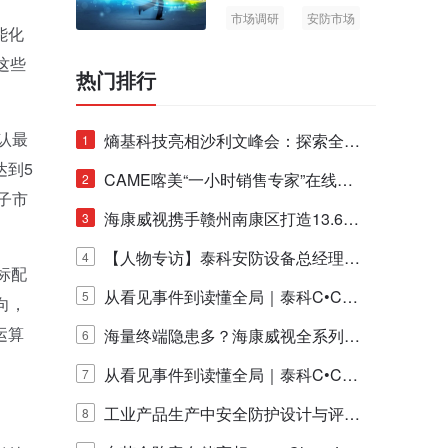
市场调研
安防市场
能化
AIoT
这些
热门排行
认最
熵基科技亮相沙利文峰会：探索全栈
1
达到5
脑机技术商业化生态新路径
CAME喀美“一小时销售专家”在线赋
2
子市
能培训正式启动！
海康威视携手赣州南康区打造13.6公
3
里绿波网
【人物专访】泰科安防设备总经理张
4
标配
宁解码安防出海新范式
从看见事件到读懂全局｜泰科C•CUR
5
向，
运算
E IQ 3.20开启安防运营智能新时代
海量终端隐患多？海康威视全系列物
6
联安全产品，四层守护更放心！
从看见事件到读懂全局｜泰科C•CUR
7
E IQ 3.20开启安防运营智能新时代
工业产品生产中安全防护设计与评估
8