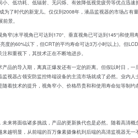
间小、低功耗、低辐射、无闪烁、有效降低视觉疲劳等优点迅速
逐渐成为了时代的新宠儿。仅仅到2008年，液晶监视器的市场占有
发展前景。
(水平视角已可达到170°、垂直视角已可达到145°)和使用
常亮度的60%以下，但CRT的平均寿命可达3万小时以上)。但LC
关注和重视下，其技术正在不断地进步。
产品的导入期，离真正爆发还有一定的距离。但假以时日，一
晶监视器占领安防监控终端设备的主流市场就成了必然。业内人
是随着技术的提升，视角窄小、价格昂贵和和使用寿命短等制约
。
未来将面临诸多挑战，产品的更新换代也是必然。随着高清概
越来越明显，从前端的百万像素摄像机到后端的高清监视器无一