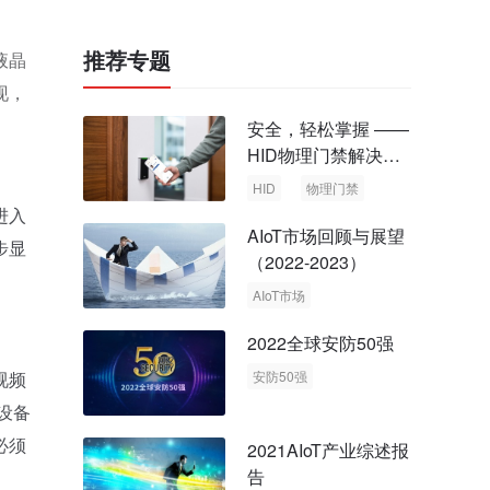
推荐专题
液晶
现，
安全，轻松掌握 ——
HID物理门禁解决方
案，启动智慧安全新
HID
物理门禁
时代
进入
AIoT市场回顾与展望
步显
（2022-2023）
AIoT市场
回顾与展望
2022全球安防50强
视频
安防50强
安防市场
安防行业
设备
必须
2021AIoT产业综述报
告