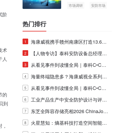
市场调研
安防市场
AIoT
试阶
热门排行
海康威视携手赣州南康区打造13.6公
1
技术
里绿波网
【人物专访】泰科安防设备总经理张
2
于人
宁解码安防出海新范式
从看见事件到读懂全局｜泰科C•CUR
3
E IQ 3.20开启安防运营智能新时代
海量终端隐患多？海康威视全系列物
4
联安全产品，四层守护更放心！
从看见事件到读懂全局｜泰科C•CUR
5
节的
E IQ 3.20开启安防运营智能新时代
工业产品生产中安全防护设计与评估
6
贝到
的实践与探讨
东芝全阵容存储亮相2026 ChinaJo
7
y，以海量数据底座赋能“与AI同游”新
火星慧知：熵基科技打造空间智能时
8
时，