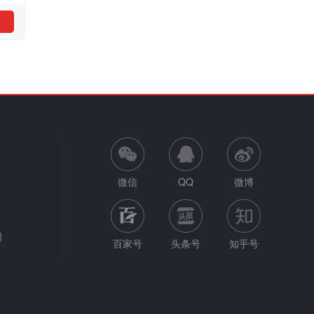
微信
QQ
微博
网
百家号
头条号
知乎号