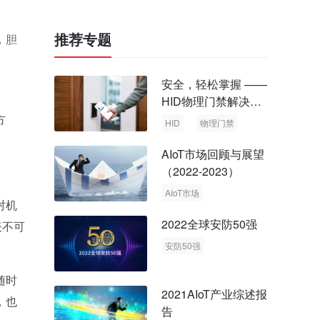
推荐专题
，胆
安全，轻松掌握 ——
HID物理门禁解决方
案，启动智慧安全新
方
HID
物理门禁
时代
AIoT市场回顾与展望
（2022-2023）
AIoT市场
对机
回顾与展望
2022全球安防50强
表不可
安防50强
安防市场
安防行业
随时
2021AIoT产业综述报
，也
告