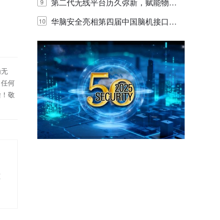
体验
代的认知中枢
第二代无线平台历久弥新，赋能物联
9
网创新迭代
华脑安全亮相第四届中国脑机接口大
10
赛 工业安全脑机接口技术赢行业顶级
专家关注
为无
！任何
偿！敬
准