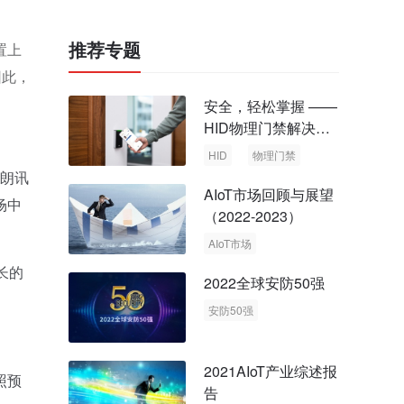
推荐专题
置上
因此，
安全，轻松掌握 ——
HID物理门禁解决方
案，启动智慧安全新
HID
物理门禁
时代
特朗讯
AIoT市场回顾与展望
场中
（2022-2023）
AIoT市场
回顾与展望
长的
2022全球安防50强
安防50强
安防市场
安防行业
2021AIoT产业综述报
照预
告