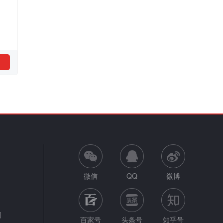
微信
QQ
微博
网
百家号
头条号
知乎号