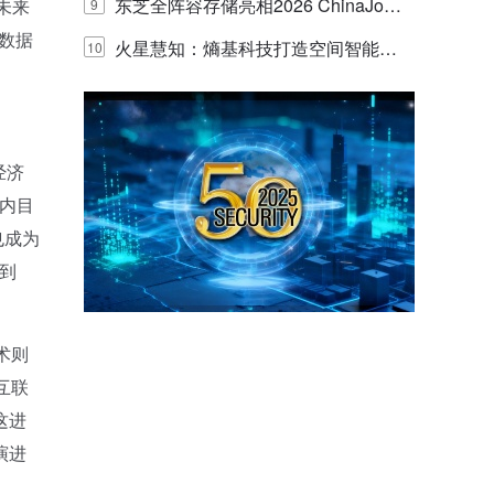
的实践与探讨
东芝全阵容存储亮相2026 ChinaJo
未来
9
数据
y，以海量数据底座赋能“与AI同游”新
火星慧知：熵基科技打造空间智能时
10
体验
代的认知中枢
经济
内目
也成为
到
术则
互联
这进
演进