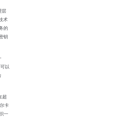
理层
技术
务的
密钥
一
，可以
合
在超
尔卡
织一