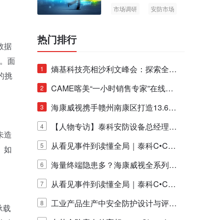
市场调研
安防市场
AIoT
热门排行
数据
。面
熵基科技亮相沙利文峰会：探索全栈
1
的挑
脑机技术商业化生态新路径
CAME喀美“一小时销售专家”在线赋
2
能培训正式启动！
海康威视携手赣州南康区打造13.6公
3
里绿波网
【人物专访】泰科安防设备总经理张
4
未造
宁解码安防出海新范式
从看见事件到读懂全局｜泰科C•CUR
5
。如
E IQ 3.20开启安防运营智能新时代
海量终端隐患多？海康威视全系列物
6
联安全产品，四层守护更放心！
从看见事件到读懂全局｜泰科C•CUR
7
E IQ 3.20开启安防运营智能新时代
工业产品生产中安全防护设计与评估
8
承载