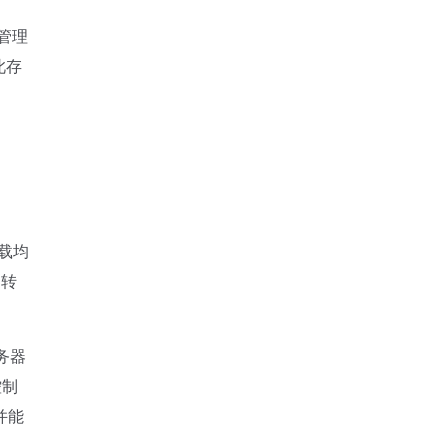
管理
此存
载均
的转
务器
控制
并能