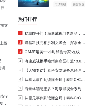
冗余
市场调研
安防市场
运行，
AIoT
热门排行
目前支
抬掌即开门！海康威视门禁新品，不
1
止认人脸，更认"掌"中静脉！
熵基科技亮相沙利文峰会：探索全栈
上级
2
脑机技术商业化生态新路径
CAME喀美“一小时销售专家”在线赋
3
经
能培训正式启动！
海康威视携手赣州南康区打造13.6公
4
对讲
里绿波网
【人物专访】泰科安防设备总经理张
5
宁解码安防出海新范式
从看见事件到读懂全局｜泰科C•CUR
6
E IQ 3.20开启安防运营智能新时代
海量终端隐患多？海康威视全系列物
7
境安全
联安全产品，四层守护更放心！
从看见事件到读懂全局｜泰科C•CUR
8
采集，