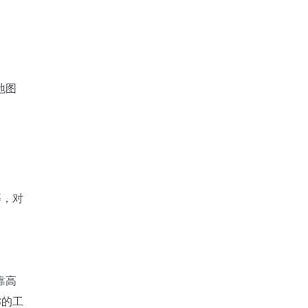
地图
等，对
靠高
劣的工