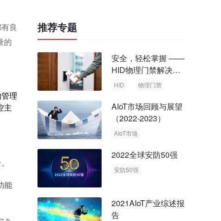
推荐专题
都有良
量的
安全，轻松掌握 ——
HID物理门禁解决方
案，启动智慧安全新
HID
物理门禁
时代
的管理
AIoT市场回顾与展望
控主
（2022-2023）
AIoT市场
回顾与展望
2022全球安防50强
台。
安防50强
安防市场
安防行业
功能
2021AIoT产业综述报
告