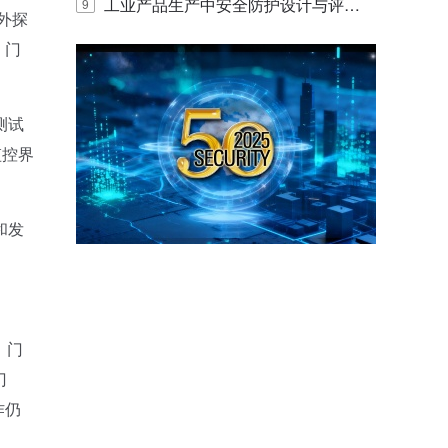
E IQ 3.20开启安防运营智能新时代
工业产品生产中安全防护设计与评估
9
外探
的实践与探讨
、门
测试
监控界
和发
、门
门
作仍