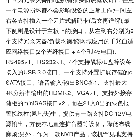
一个电源损坏都不会影响设备的正常工作;中间左
右各支持插入一个刀片式解码卡(后文再详解);最
下侧则是设计于主板上的接口，从左到右分别为6
个支持冗余灾备/负载均衡/跨网域应用的千兆自适
应网络接口(2个光纤接口 + 4个RJ45电口)、
RS485×1、RS232×1、4个支持鼠标/U盘等设备
接入的USB 3.0接口、一个支持外置扩展存储的e-
SATA接口、语音输入/输出BNC各1、支持最大
4K分辨率输出的HDMI×2、VGA×1、支持外接存
储柜的miniSAS接口×2，而在24入8出的绿色报
警接线柱(凤凰头)中，提供有一路支持DC 12V电
源输出，方便本地直连扩音器等设备，降低布线
麻烦;另外，作为一款NVR产品，该机罕见地支持