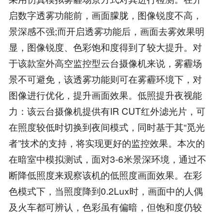
启数字透雾功能前，画面朦胧，图像锐度不高，
景深感不强;而开启透雾功能后，画面去雾效果明
显，图像锐度、色彩饱和度得到了较大提升。对
于该款室外高空监控型云台摄像机来说，雾霾场
景不可避免，该透雾功能则可在雾霾环境下，对
图像进行优化，提升画面效果。低照提升夜视能
力：该云台摄像机提供有IR CUT红外滤光片，可
在照度较低时切换到夜间模式，同时基于其“觅光
者”技术的支持，将实现更好的监控效果。本次的
在暗室中模拟测试，面对3-6米景深环境，通过不
断降低照度来观察该机的低照度画面效果。在彩
色模式下，当照度降到0.2Lux时，画面中的人偶
及火车都可辨认，色彩虽有偏暗，但饱和度仍较