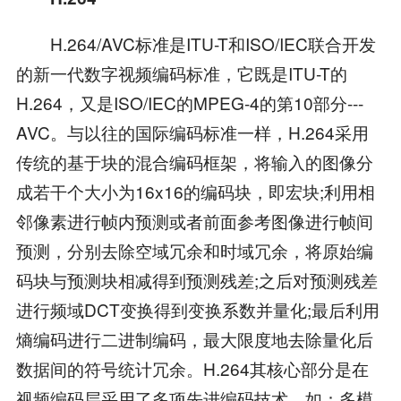
H.264/AVC标准是ITU-T和ISO/IEC联合开发
的新一代数字视频编码标准，它既是ITU-T的
H.264，又是ISO/IEC的MPEG-4的第10部分---
AVC。与以往的国际编码标准一样，H.264采用
传统的基于块的混合编码框架，将输入的图像分
成若干个大小为16x16的编码块，即宏块;利用相
邻像素进行帧内预测或者前面参考图像进行帧间
预测，分别去除空域冗余和时域冗余，将原始编
码块与预测块相减得到预测残差;之后对预测残差
进行频域DCT变换得到变换系数并量化;最后利用
熵编码进行二进制编码，最大限度地去除量化后
数据间的符号统计冗余。H.264其核心部分是在
视频编码层采用了多项先进编码技术，如：多模