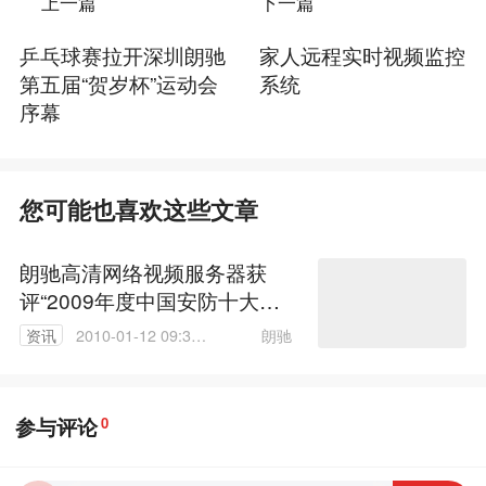
上一篇
下一篇
乒乓球赛拉开深圳朗驰
家人远程实时视频监控
第五届“贺岁杯”运动会
系统
序幕
您可能也喜欢这些文章
朗驰高清网络视频服务器获
评“2009年度中国安防十大新
锐产品”
朗驰
资讯
2010-01-12 09:30:
00
参与评论
0