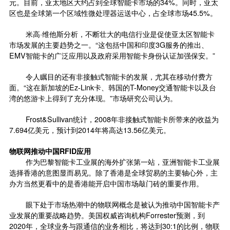
元。目前，亚太地区大约占到全球智能卡市场的34%。同时，亚太
区也是全球第一个区域性微处理器运送中心，占全球市场45.5%。
米高·维他斯分析，不断壮大的电信行业是促使亚太区智能卡
市场发展的主要趋势之一。“这包括中国和印度3G服务的推出、
EMV智能卡的广泛应用以及政府采用智能卡身份认证加强保安。”
令人瞩目的还有非接触式智能卡的发展，尤其在移动付费方
面。“这在新加坡的Ez-Link卡、韩国的T-Money交通智能卡以及台
湾的悠游卡上得到了充分体现。”市场研究公司认为。
Frost&Sullivan统计，2008年非接触式智能卡所带来的收益为
7.694亿美元，预计到2014年将高达13.56亿美元。
物联网
推动中国RFID应用
作为巴黎智能卡工业展的海外扩张第一站，亚洲智能卡工业展
选择香港的意图显而易见。除了香港是全球贸易的主要轴心外，主
办方当然更看中的是香港能开启中国市场敲门砖的重要作用。
眼下处于市场热潮中的物联网概念是被认为推动中国智能卡产
业发展的重要战略趋势。美国权威咨询机构Forrester预测，到
2020年，全球业务与跟通信的业务相比，将达到30:1的比例，物联