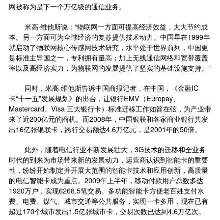
网被称为是下一个万亿级的通信业务。
米高·维他斯说：“物联网一方面可提高经济效益，大大节约成
本。另一方面可为全球经济的复苏提供技术动力。中国早在1999年
就启动了物联网核心传感网技术研究，水平处于世界前列，中国更
是标准主导国之一，专利拥有量高；加上无线通信网络和宽带覆盖
率以及高经济实力，为物联网的发展提供了坚实的基础设施支持。”
同时，米高·维他斯告诉中国商报记者，在中国，《金融IC
卡“十一五”发展规划》的出台，让银行EMV（Europay、
Mastercard、Visa 三大银行卡）标准迁移工作如箭在弦，为产业带
来了近200亿元的商机。而2008年，中国银联和各家商业银行共发
出16亿张银联卡，跨行交易额达4.6万亿元，是2001年的50倍。
此外，随着电信行业不断发展壮大，3G技术的迁移和全业务
时代的到来为市场带来新的发展动力，运营商认识到智能卡的重要
性，纷纷开始制定并开展大范围的智能卡技术和应用创新，高质量
的电信智能卡成为重点。2009年上半年，移动付款用户总数多达
1920万户，实现6268.5笔交易。多功能智能卡方便老百姓支付水
费、电费、煤气、城市交通等公共服务，实现一卡多用，现在已有
超过170个城市发出1.5亿张城市卡，交易次数已达到4.6万亿次。