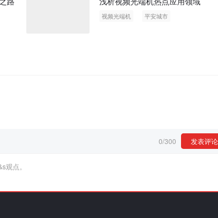
之路
浅析视频光端机热点应用领域
视频光端机
平安城市
城市智能化交通
0
/
300
发表评论
&s观点。