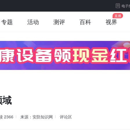
电子
专题
活动
测评
百科
视界
领域
读
2366
来源：安防知识网
评论区