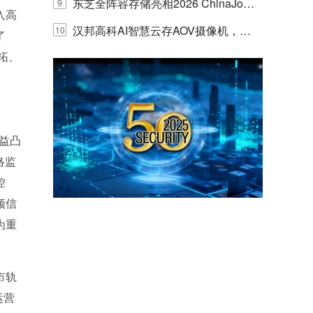
的实践与探讨
东芝全阵容存储亮相2026 ChinaJo
9
入高
y，以海量数据底座赋能“与AI同游”新
汉邦高科AI智慧云存AOV摄像机，三
10
了
拓、
体验
目太阳能多摄球机
益凸
络监
控
频信
为重
市轨
运营