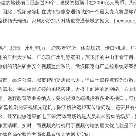
建的地铁项目已超过20个，总投资额预计在2000亿人民币。为
。因此，视频光端机在城市智能交通领域的一个最大亮点将是城
频光端机厂家均纷纷加大对轨道交通领域的投入。[nextpage
，校园、水利/电力、监狱/看守所、体育场馆、港口/机场、厂
龙的广州大学城、广东珠江水利等案例，英飞拓的中山市看守所
微创的韶关矿井安全视频监控系统、武汉阳逻电厂监控系统等案
市、高速公路、城市智能交通那么大，但由于监控点较为分散
的需求。例如校园监控的系统搭建，大楼里面用的是网络、六类
理、远程教育等业务纳入，要求视频光端机拥有多业务接口，可
厂矿监控则需要视频光端机，除了解决远距离传输问题，还要具有
水，甚至能够适应低电压等;而体育场馆是人员非常密集的场所，
像要清晰、实时，而视频光端机用于视频传输的最大优点就是不
在体育场馆监控方面也具有很大的增大空间。