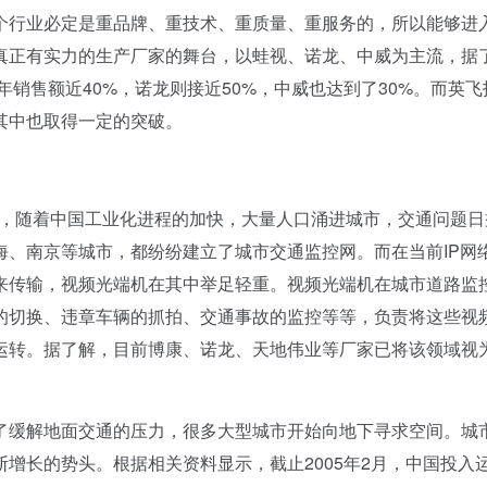
个行业必定是重品牌、重技术、重质量、重服务的，所以能够进
真正有实力的生产厂家的舞台，以蛙视、诺龙、中威为主流，据
年销售额近40%，诺龙则接近50%，中威也达到了30%。而英飞
其中也取得一定的突破。
后，随着中国工业化进程的加快，大量人口涌进城市，交通问题日
海、南京等城市，都纷纷建立了城市交通监控网。而在当前IP网
来传输，视频光端机在其中举足轻重。视频光端机在城市道路监
的切换、违章车辆的抓拍、交通事故的监控等等，负责将这些视
运转。据了解，目前博康、诺龙、天地伟业等厂家已将该领域视
缓解地面交通的压力，很多大型城市开始向地下寻求空间。城
增长的势头。根据相关资料显示，截止2005年2月，中国投入