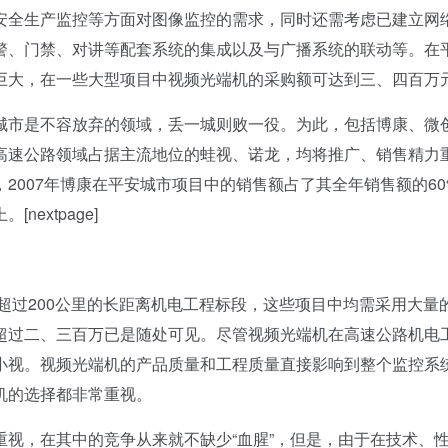
安全生产监控等方面对图像监控的需求，同时还需考虑已建立网
警、门禁、对讲等配套系统的集成以及与广播系统的联动等。在
巨大，在一些大型项目中视频光端机的采购额可达到三、四百万
市是不容放弃的领域，丢一城则败一役。为此，包括博康、微
高速公路领域占据主流地位的蛙视、诺龙，均将推广、销售精力
2007年博康在平安城市项目中的销售额占了其全年销售额的60
extpage]
超过200公里的长距离机电工程标段，这些项目中均需采用大量
超过二、三百万已是随处可见。尽管视频光端机在高速公路机电
小视。视频光端机的产品质量和工程质量直接影响到整个监控系
机的选择都非常重视。
，在其中的竞争从来就不缺少“血腥”，但是，由于在技术、