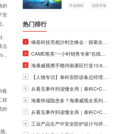
络的
市场调研
安防市场
AIoT
平安
热门排行
元。
创、
熵基科技亮相沙利文峰会：探索全栈
1
重点
脑机技术商业化生态新路径
CAME喀美“一小时销售专家”在线赋
2
%，
能培训正式启动！
海康威视携手赣州南康区打造13.6公
3
里绿波网
【人物专访】泰科安防设备总经理张
4
宁解码安防出海新范式
从看见事件到读懂全局｜泰科C•CUR
5
的视
工程
E IQ 3.20开启安防运营智能新时代
海量终端隐患多？海康威视全系列物
6
统的
联安全产品，四层守护更放心！
从看见事件到读懂全局｜泰科C•CUR
7
E IQ 3.20开启安防运营智能新时代
工业产品生产中安全防护设计与评估
8
性能、