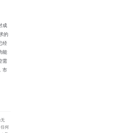
对成
求的
已经
功能
控需
，市
为无
！任何