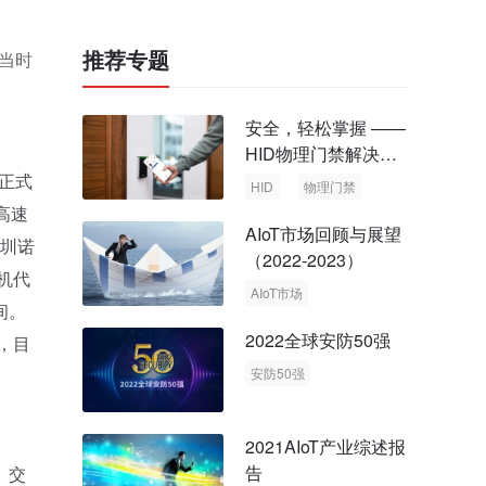
推荐专题
当时
安全，轻松掌握 ——
HID物理门禁解决方
案，启动智慧安全新
正式
HID
物理门禁
时代
高速
AIoT市场回顾与展望
深圳诺
（2022-2023）
机代
AIoT市场
间。
回顾与展望
2022全球安防50强
，目
安防50强
安防市场
安防行业
2021AIoT产业综述报
告
、交