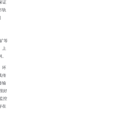
保证
市轨
]
矿等
、上
例。
、环
线传
传输
很好
监控
存在