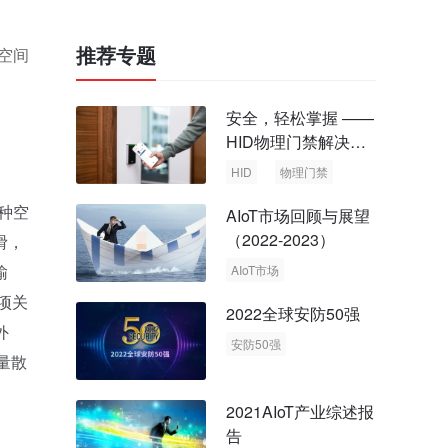
推荐专题
空间
安全，轻松掌握 ——
HID物理门禁解决方
案，启动智慧安全新
HID
物理门禁
时代
种空
AIoT市场回顾与展望
（2022-2023）
滑，
输
AIoT市场
回顾与展望
项关
2022全球安防50强
外
安防50强
量散
安防市场
安防行业
2021AIoT产业综述报
告