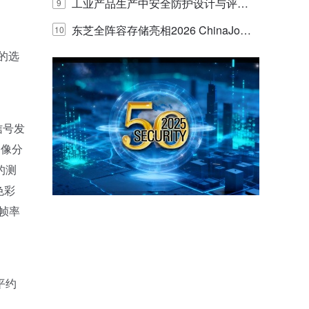
E IQ 3.20开启安防运营智能新时代
工业产品生产中安全防护设计与评估
9
的实践与探讨
东芝全阵容存储亮相2026 ChinaJo
10
的选
y，以海量数据底座赋能“与AI同游”新
体验
信号发
图像分
的测
色彩
帧率
平约