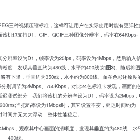
-JPEG三种视频压缩标准，这样可让用户在实际使用时能有更弹性
也支持D1、CIF、QCIF三种图像分辨率，码率在64Kbps-
率设为D1，帧率设为25fps，码率设为4Mbps，然后输入
度，发现其垂直约为480线，水平约400线(如
图3
)。随后将
略有下降，垂直约为350线，水平约为300线。而在色彩还原度
分别调节为2Mbps、750Kbps，对比24色标准卡发现，画面的
迟测试部分，我们将该机的分辨率设为D1，码率设为2Mbps，
200ms;当把码率设为1Mbps时，其它设置不变，延迟时间约为
延时时间并无太大浮动，整体性能稳定。
为4Mbps，观察其中心画面的清晰度，发现其垂直约为480线，水
400线。