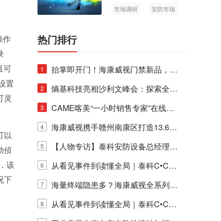
市场调研
安防市场
AIoT
热门排行
操作
录
且可
抬掌即开门！海康威视门禁新品，不
1
设置
止认人脸，更认"掌"中静脉！
熵基科技亮相沙利文峰会：探索全栈
2
可灵
脑机技术商业化生态新路径
CAME喀美“一小时销售专家”在线赋
3
能培训正式启动！
海康威视携手赣州南康区打造13.6公
4
可以
里绿波网
【人物专访】泰科安防设备总经理张
5
动侦
，该
宁解码安防出海新范式
从看见事件到读懂全局｜泰科C•CUR
6
况下
E IQ 3.20开启安防运营智能新时代
海量终端隐患多？海康威视全系列物
7
。
联安全产品，四层守护更放心！
从看见事件到读懂全局｜泰科C•CUR
8