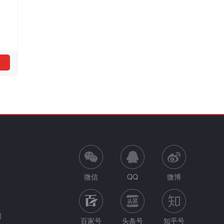
微信
QQ
微博
网
百家号
头条号
知乎号