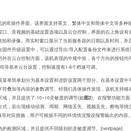
的IE操作界面。该界面支持英文、繁体中文和简体中文等多种
窗口、音视频的基础设置选项以及云台控制，界面的右上角设有
行抓拍和录像。而实时窗口显示了当前服务器的日期以及时间，并
在固件升级设置中，可以通过导出/导入配置备份文件来进行系统
另外在云台控制方面，该机表现的中规中矩，各个方向的按钮均
RIS等基本云台设置，控制速度有1-6个档速可调。
菜单简单划分为基本设置和进阶设置两个部分。在基本设置中
字符叠加等内容的参数调节。经我们具体操作发现，该机支持移
，并且提供了-10~10灵敏度的调节(如
图2
)。在报警功能方面
方式，若出现移动侦测、周期、网络丢失、视频丢失、断电等情
、录像等对应措施，用户可根据不同的环境情况预设报警输出的内容
检测区域，并且提供不同级别的灵敏度调节。[nextpage]