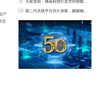
y，以海量数据底座赋能“与AI同游”新
火星慧知：熵基科技打造空间智能时
9
体验
代的认知中枢
第二代无线平台历久弥新，赋能物联
10
追产
网创新迭代
界思