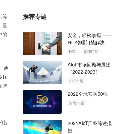
推荐专题
制等
，是
中的
安全，轻松掌握 ——
HID物理门禁解决方
案，启动智慧安全新
HID
物理门禁
时代
AIoT市场回顾与展望
、通
（2022-2023）
多样
AIoT市场
在智
回顾与展望
2022全球安防50强
安防50强
安防市场
安防行业
的各
2021AIoT产业综述报
告