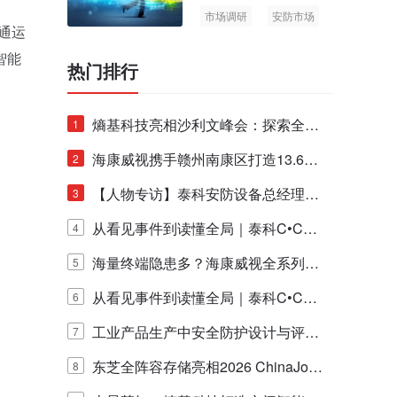
市场调研
安防市场
通运
AIoT
智能
热门排行
熵基科技亮相沙利文峰会：探索全栈
1
脑机技术商业化生态新路径
海康威视携手赣州南康区打造13.6公
2
里绿波网
【人物专访】泰科安防设备总经理张
3
宁解码安防出海新范式
从看见事件到读懂全局｜泰科C•CUR
4
E IQ 3.20开启安防运营智能新时代
海量终端隐患多？海康威视全系列物
5
联安全产品，四层守护更放心！
从看见事件到读懂全局｜泰科C•CUR
6
E IQ 3.20开启安防运营智能新时代
工业产品生产中安全防护设计与评估
7
的实践与探讨
东芝全阵容存储亮相2026 ChinaJo
8